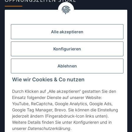
Montag:
10:00–13:00, 14:00–18:00 Uhr
Dienstag:
10:00–13:00, 14:00–16:00 Uhr
Alle akzeptieren
Mittwoch:
10:00–13:00 Uhr
Donnerstag:
10:00–13:00 Uhr
Konfigurieren
Freitag:
10:00–13:00, 14:00–18:00 Uhr
Ablehnen
Samstag:
10:00–12:00 Uhr
Wie wir Cookies & Co nutzen
Sonntag:
geschlossen
Durch Klicken auf „Alle akzeptieren“ gestatten Sie den
Einsatz folgender Dienste auf unserer Website:
YouTube, ReCaptcha, Google Analytics, Google Ads,
Google Tag Manager, Brevo. Sie können die Einstellung
jederzeit ändern (Fingerabdruck-Icon links unten).
Weitere Details finden Sie unter
Konfigurieren
und in
unserer
Datenschutzerklärung
.
* Alle Preise inkl. gesetzlicher USt., zzgl.
Versand