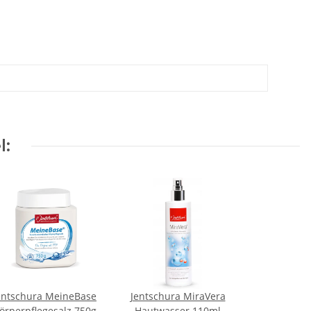
l:
entschura MeineBase
Jentschura MiraVera
örperpflegesalz 750g
Hautwasser 110ml