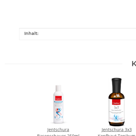
Produkteigenschaft
Wert
Inhalt:
K
Jentschura
Jentschura 3x3
Basenschauer 250ml
Kopfhaut Tonikum