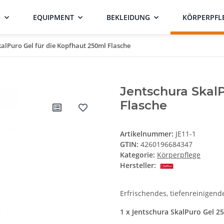
G
EQUIPMENT
BEKLEIDUNG
KÖRPERPFL
kalPuro Gel für die Kopfhaut 250ml Flasche
Jentschura SkalP
Flasche
Artikelnummer:
JE11-1
GTIN:
4260196684347
Kategorie:
Körperpflege
Hersteller:
Erfrischendes, tiefenreinigend
1 x Jentschura SkalPuro Gel 