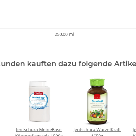
250,00 ml
unden kauften dazu folgende Artike
Jentschura MeineBase
Jentschura WurzelKraft
J
Körperpflegesalz 1500g
1650g
K