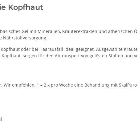
die Kopfhaut
asisches Gel mit Mineralien, Kräuterextrakten und ätherischen Ö
le Nährstoffversorgung.
r Kopfhaut oder bei Haarausfall ideal geeignet. Ausgewählte Kräut
r Kopfhaut, sorgen für den Abtransport von gelösten Stoffen und 
dar. Wir empfehlen, 1 – 2 x pro Woche eine Behandlung mit SkalPur
l