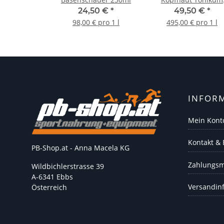
Haartropfen 100ml
24,50 €
*
49,50 €
*
98,00 € pro 1 l
495,00 € pro 1 l
INFOR
Mein Kont
Kontakt &
PB-Shop.at - Anna Macela KG
Zahlungsm
Wildbichlerstrasse 39
A-6341 Ebbs
Versandin
Österreich