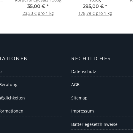
35,00 €
*
295,00 €
*
23,33 € pro 1 kg
178,79 € pro 1 kg
MATIONEN
RECHTLICHES
o
Datenschutz
 Beratung
AGB
öglichkeiten
Sitemap
formationen
Impressum
Batteriegesetzhinweise