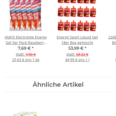
High5 Electrolyte Energy
Enervit Sport Liquid Gel
226
Gel 5er Pack Raspberry
18er Box gemischt
Bi
(Himbeere)
Erdb
7,69 €
*
53,99 €
*
statt
:
9,00 €
statt
:
68,22 €
25,63 € pro 1 kg
49,99 € pro 1 l
Ähnliche Artikel