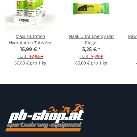
Maxi Nutrition
Näak Ultra Energy Bar
Raw 
Hydratation Tabs 6er
Riegel
Pack
15,99 €
*
3,25 €
*
statt
:
17,94 €
statt
:
3,29 €
66,63 € pro 1 kg
65,00 € pro 1 kg