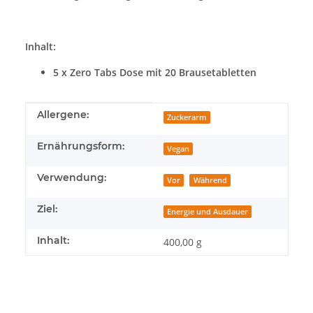
Inhalt:
5 x Zero Tabs Dose mit 20 Brausetabletten
Produkteigenschaft
Wert
Allergene:
Zuckerarm
Ernährungsform:
Vegan
Verwendung:
Vor
Während
Ziel:
Energie und Ausdauer
Inhalt:
400,00 g