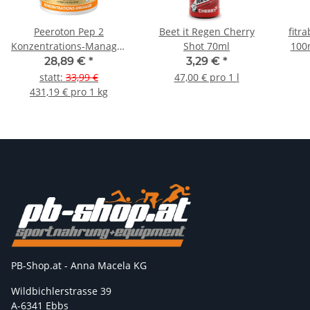
Peeroton Pep 2
Beet it Regen Cherry
fitr
Konzentrations-Manager
Shot 70ml
100m
90 Kapseln
28,89 €
*
3,29 €
*
statt
:
33,99 €
47,00 € pro 1 l
431,19 € pro 1 kg
PB-Shop.at - Anna Macela KG
Wildbichlerstrasse 39
A-6341 Ebbs