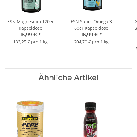
ESN Magnesium 120er
ESN Super Omega 3
Kapseldose
60er Kapseldose
K
15,99 €
*
16,99 €
*
133,25 € pro 1 kg
204,70 € pro 1 kg
Ähnliche Artikel