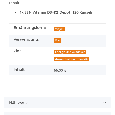
Inhalt:
1x ESN Vitamin D3+K2-Depot, 120 Kapseln
Produkteigenschaft
Wert
Ernährungsform:
Vegan
Verwendung:
Vor
Ziel:
Energie und Ausdauer
Gesundheit und Vitalität
Inhalt:
66,00 g
Nährwerte