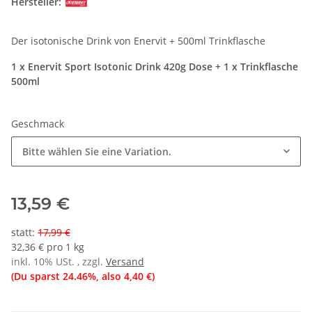
Hersteller:
Der isotonische Drink von Enervit + 500ml Trinkflasche
1 x Enervit Sport Isotonic Drink 420g Dose + 1 x Trinkflasche
500ml
Geschmack
Bitte wählen Sie eine Variation.
13,59 €
statt
:
17,99 €
32,36 € pro 1 kg
inkl. 10% USt. , zzgl.
Versand
(Du sparst
24.46%
, also
4,40 €
)