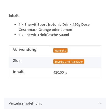
Inhalt:
1 x Enervit Sport Isotonic Drink 420g Dose -
Geschmack Orange oder Lemon
1 x Enervit Trinkflasche 500ml
Produkteigenschaft
Wert
Verwendung:
Während
Ziel:
Energie und Ausdauer
Inhalt:
420,00 g
Verzehrempfehlung