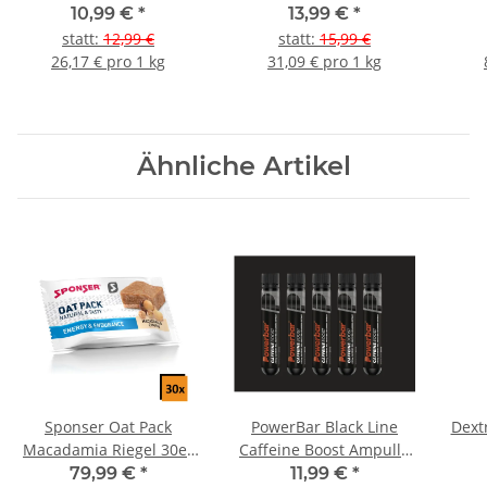
Orange
450g Dose
10,99 €
*
13,99 €
*
statt
:
12,99 €
statt
:
15,99 €
26,17 € pro 1 kg
31,09 € pro 1 kg
Ähnliche Artikel
Sponser Oat Pack
PowerBar Black Line
Dext
Macadamia Riegel 30er
Caffeine Boost Ampulle
Box
5er Pack
79,99 €
*
11,99 €
*