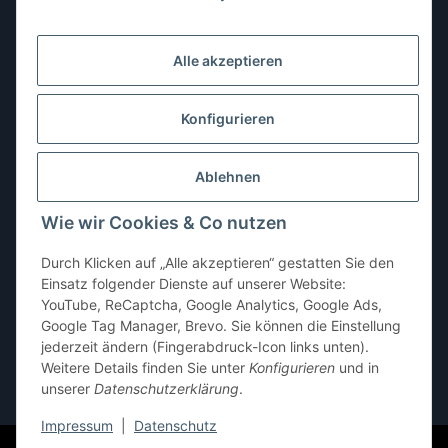
Montag:
10:00–13:00, 14:00–18:00 Uhr
Dienstag:
10:00–13:00, 14:00–16:00 Uhr
Alle akzeptieren
Mittwoch:
10:00–13:00 Uhr
Donnerstag:
10:00–13:00 Uhr
Konfigurieren
Freitag:
10:00–13:00, 14:00–18:00 Uhr
Ablehnen
Samstag:
10:00–12:00 Uhr
Wie wir Cookies & Co nutzen
Sonntag:
geschlossen
Durch Klicken auf „Alle akzeptieren“ gestatten Sie den
Einsatz folgender Dienste auf unserer Website:
YouTube, ReCaptcha, Google Analytics, Google Ads,
Google Tag Manager, Brevo. Sie können die Einstellung
jederzeit ändern (Fingerabdruck-Icon links unten).
Weitere Details finden Sie unter
Konfigurieren
und in
unserer
Datenschutzerklärung
.
* Alle Preise inkl. gesetzlicher USt., zzgl.
Versand
Impressum
|
Datenschutz