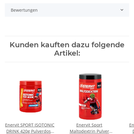
Bewertungen
Kunden kauften dazu folgende
Artikel:
Enervit SPORT ISOTONIC
Enervit Sport
En
DRINK 420g Pulverdose
Maltodextrin Pulver