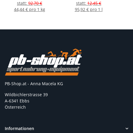
statt
:
92,70 €
statt
:
12,45 €
44,44 € pro 1 kg
95,92 € pro 1 l
PB-Shop.at - Anna Macela KG
Wildbichlerstrasse 39
A-6341 Ebbs
Österreich
Informationen