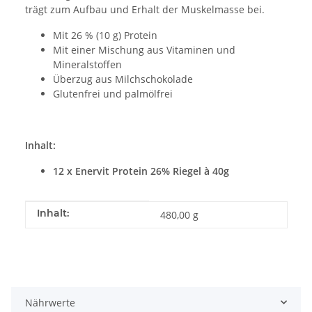
trägt zum Aufbau und Erhalt der Muskelmasse bei.
Mit 26 % (10 g) Protein
Mit einer Mischung aus Vitaminen und
Mineralstoffen
Überzug aus Milchschokolade
Glutenfrei und palmölfrei
Inhalt:
12 x Enervit Protein 26% Riegel à 40g
Produkteigenschaft
Wert
Inhalt:
480,00 g
Nährwerte