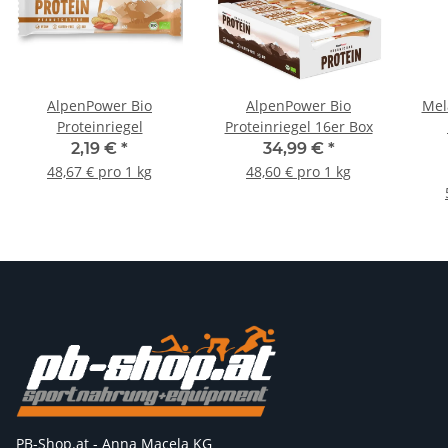
AlpenPower Bio
AlpenPower Bio
Mel
Proteinriegel
Proteinriegel 16er Box
2,19 €
*
34,99 €
*
48,67 € pro 1 kg
48,60 € pro 1 kg
PB-Shop.at - Anna Macela KG