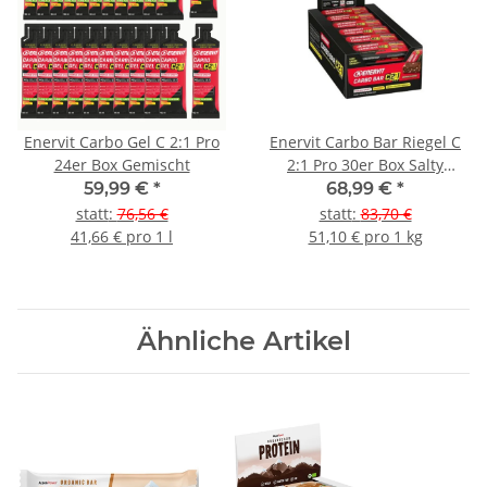
Enervit Carbo Gel C 2:1 Pro
Enervit Carbo Bar Riegel C
24er Box Gemischt
2:1 Pro 30er Box Salty
Peanut Butter
59,99 €
*
68,99 €
*
statt
:
76,56 €
statt
:
83,70 €
41,66 € pro 1 l
51,10 € pro 1 kg
Ähnliche Artikel