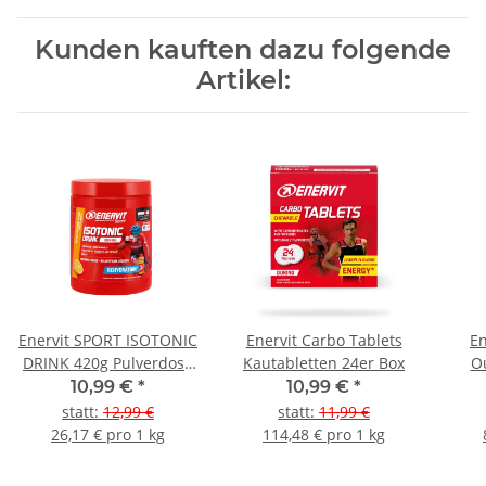
Kunden kauften dazu folgende
Artikel:
Enervit SPORT ISOTONIC
Enervit Carbo Tablets
En
DRINK 420g Pulverdose
Kautabletten 24er Box
Ou
Orange
10,99 €
*
10,99 €
*
statt
:
12,99 €
statt
:
11,99 €
26,17 € pro 1 kg
114,48 € pro 1 kg