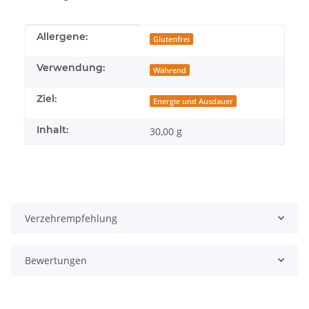
Produkteigenschaft
Wert
Allergene:
Glutenfrei
Verwendung:
Während
Ziel:
Energie und Ausdauer
Inhalt:
30,00 g
Verzehrempfehlung
Bewertungen