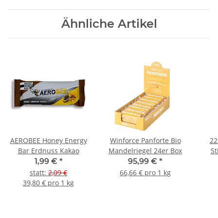
Ähnliche Artikel
AEROBEE Honey Energy
Winforce Panforte Bio
22
Bar Erdnuss Kakao
Mandelriegel 24er Box
St
1,99 €
*
95,99 €
*
statt
:
2,09 €
66,66 € pro 1 kg
39,80 € pro 1 kg