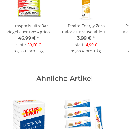
Ultrasports ultraBar
Dextro Energy Zero
P
Riegel 40er Box Apricot
Calories Brausetabletten
Rie
Orange
46,99 €
*
3,99 €
*
statt
:
59,60 €
statt
:
4,99 €
39,16 € pro 1 kg
49,88 € pro 1 kg
Ähnliche Artikel