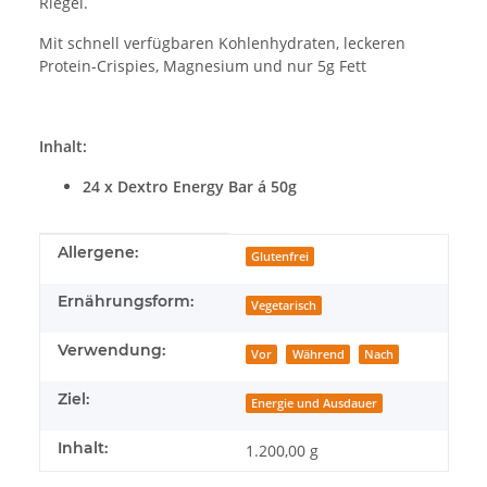
Riegel.
Mit schnell verfügbaren Kohlenhydraten, leckeren
Protein-Crispies, Magnesium und nur 5g Fett
Inhalt:
24 x Dextro Energy Bar á 50g
Produkteigenschaft
Wert
Allergene:
Glutenfrei
Ernährungsform:
Vegetarisch
Verwendung:
Vor
Während
Nach
Ziel:
Energie und Ausdauer
Inhalt:
1.200,00 g