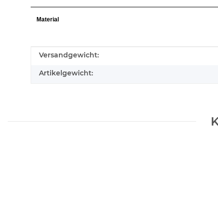
Material
Produkteigenschaft
Wert
Versandgewicht:
Artikelgewicht:
K