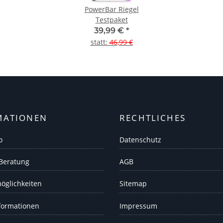
PowerBar Riegel
Testpaket
39,99 €
*
statt
:
46,99 €
MATIONEN
RECHTLICHES
o
Datenschutz
 Beratung
AGB
öglichkeiten
Sitemap
formationen
Impressum