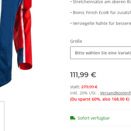
• Stretcheinsätze am oberen 
• Bionic Finish Eco® für zusät
• Versiegelte Nähte für besser
Größe
Bitte wählen Sie eine Variat
111,99 €
statt
:
279,99 €
inkl. 20% USt. ,
Versandkostenf
(Du sparst
60%
, also
168,00 €
)
Sofort verfügbar