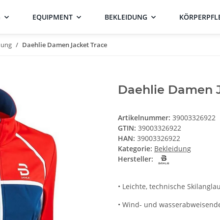
G
EQUIPMENT
BEKLEIDUNG
KÖRPERPFL
dung
Daehlie Damen Jacket Trace
Daehlie Damen J
Artikelnummer:
39003326922
GTIN:
39003326922
HAN:
39003326922
Kategorie:
Bekleidung
Hersteller:
• Leichte, technische Skilangla
• Wind- und wasserabweisendes