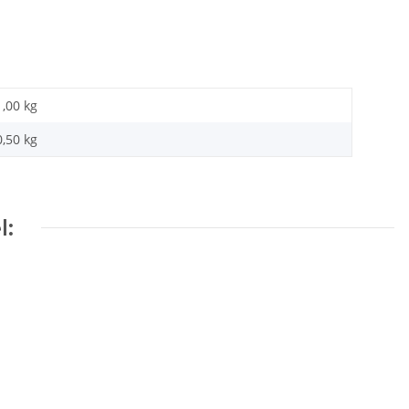
1,00 kg
0,50
kg
l: