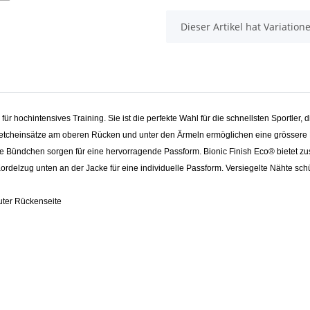
x
Dieser Artikel hat Variatio
 für hochintensives Training. Sie ist die perfekte Wahl für die schnellsten Sportl
 Stretcheinsätze am oberen Rücken und unter den Ärmeln ermöglichen eine grössere
che Bündchen sorgen für eine hervorragende Passform. Bionic Finish Eco® bietet zus
rdelzug unten an der Jacke für eine individuelle Passform. Versiegelte Nähte sch
uter Rückenseite