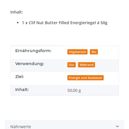
Inhalt:
1 x Clif Nut Butter Filled Energieriegel á 50g
Produkteigenschaft
Wert
Ernährungsform:
Vegetarisch
Bio
Verwendung:
Vor
Während
Ziel:
Energie und Ausdauer
Inhalt:
50,00 g
Nährwerte