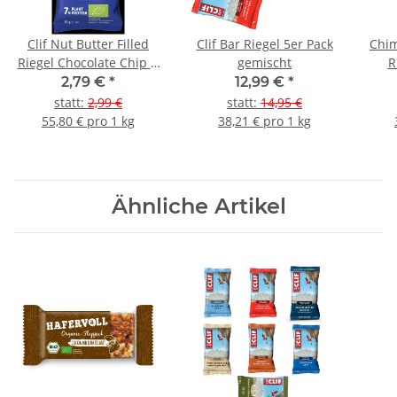
Clif Nut Butter Filled
Clif Bar Riegel 5er Pack
Chim
Riegel Chocolate Chip &
gemischt
R
Peanut Butter
2,79 €
*
12,99 €
*
statt
:
2,99 €
statt
:
14,95 €
55,80 € pro 1 kg
38,21 € pro 1 kg
Ähnliche Artikel