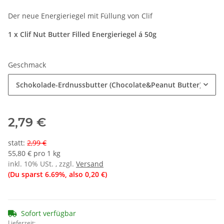
Der neue Energieriegel mit Füllung von Clif
1 x Clif Nut Butter Filled Energieriegel á 50g
Geschmack
Schokolade-Erdnussbutter (Chocolate&Peanut Butter)
2,79 €
statt
:
2,99 €
55,80 € pro 1 kg
inkl. 10% USt. , zzgl.
Versand
(Du sparst
6.69%
, also
0,20 €
)
Sofort verfügbar
Lieferzeit: