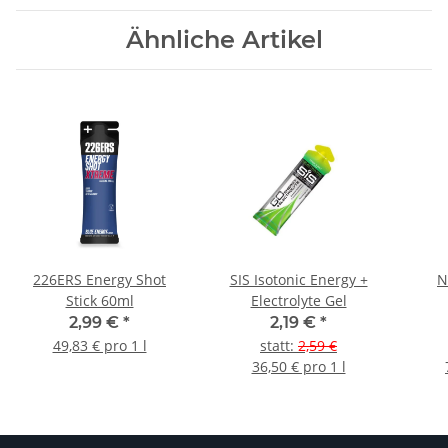
Ähnliche Artikel
226ERS Energy Shot
SIS Isotonic Energy +
N
Stick 60ml
Electrolyte Gel
2,99 €
*
2,19 €
*
49,83 € pro 1 l
statt
:
2,59 €
36,50 € pro 1 l