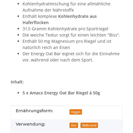
Kohlenhydratmischung für eine allmähliche
Aufnahme der Nährstoffe
Enthält komplexe
Kohlenhydrate aus
Haferflocken
31,5 Gramm Kohlenhydrate pro Sportriegel
Die weiche Textur sorgt für einen leichten "Biss".
Enthält 50 mg Magnesium pro Riegel und ist
natürlich reich an Eisen
Der Energy Oat Bar eignet sich für die Einnahme
vor, während oder nach dem Sport.
Inhalt:
5 x Amacx Energy Oat Bar Riegel á 50g
Produkteigenschaft
Wert
Ernährungsform:
Vegan
Verwendung:
Vor
Während