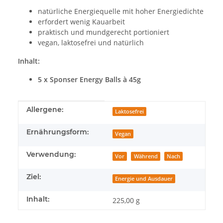
natürliche Energiequelle mit hoher Energiedichte
erfordert wenig Kauarbeit
praktisch und mundgerecht portioniert
vegan, laktosefrei und natürlich
Inhalt:
5 x Sponser Energy Balls à 45g
Produkteigenschaft
Wert
Allergene:
Laktosefrei
Ernährungsform:
Vegan
Verwendung:
Vor
Während
Nach
Ziel:
Energie und Ausdauer
Inhalt:
225,00 g