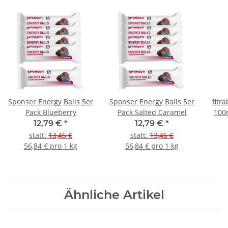
Sponser Energy Balls 5er
Sponser Energy Balls 5er
fitr
Pack Blueberry
Pack Salted Caramel
100m
12,79 €
*
12,79 €
*
statt
:
13,45 €
statt
:
13,45 €
56,84 € pro 1 kg
56,84 € pro 1 kg
Ähnliche Artikel