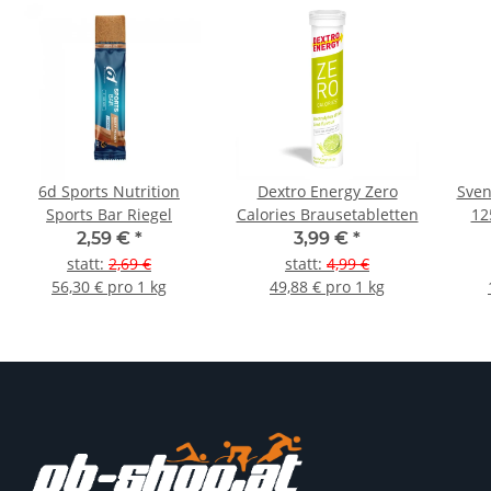
6d Sports Nutrition
Dextro Energy Zero
Sven
Sports Bar Riegel
Calories Brausetabletten
12
2,59 €
*
3,99 €
*
statt
:
2,69 €
statt
:
4,99 €
56,30 € pro 1 kg
49,88 € pro 1 kg