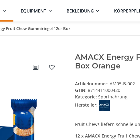
G
EQUIPMENT
BEKLEIDUNG
KÖRPERPFL
gy Fruit Chew Gummiriegel 12er Box
AMACX Energy F
Box Orange
Artikelnummer:
AM05-B-002
GTIN:
8714411000420
Kategorie:
Sportnahrung
Hersteller:
Fruit Chews liefern schnelle u
12 x AMACX Energy Fruit Chew