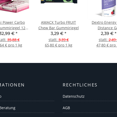
i Power Carbo
AMACX Turbo FRUIT
Dextro Energy
ummiriegel 12er
Chew Bar Gummiriegel
Distance G
Box
32,99 €
*
3,29 €
*
2,39 €
*
tatt
:
35,88 €
statt
:
3,39 €
statt
:
2,49 
64 € pro 1 kg
65,80 € pro 1 kg
47,80 € pro 
MATIONEN
RECHTLICHES
o
Datenschutz
 Beratung
AGB