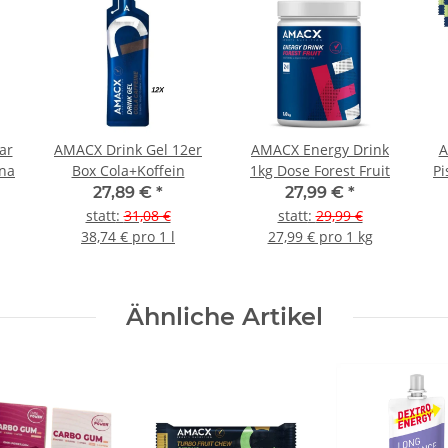
AMACX Drink Gel 12er
AMACX Energy Drink
AMA
ana
Box Cola+Koffein
1kg Dose Forest Fruit
Pi
27,89 €
*
27,99 €
*
statt
:
31,08 €
statt
:
29,99 €
38,74 € pro 1 l
27,99 € pro 1 kg
Ähnliche Artikel