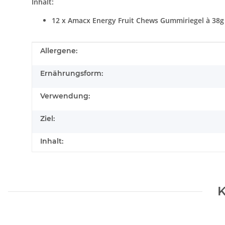
Inhalt:
12 x Amacx Energy Fruit Chews Gummiriegel à 38
Produkteigenschaft
Wert
Allergene:
Ernährungsform:
Verwendung:
Ziel:
Inhalt:
K