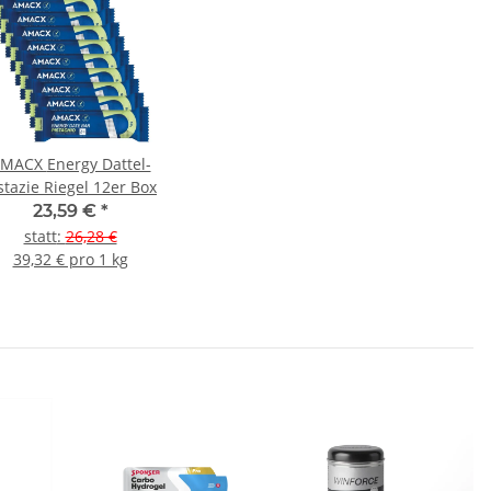
CX Energy Dattel-
stazie Riegel 12er Box
23,59 €
*
statt
:
26,28 €
39,32 € pro 1 kg