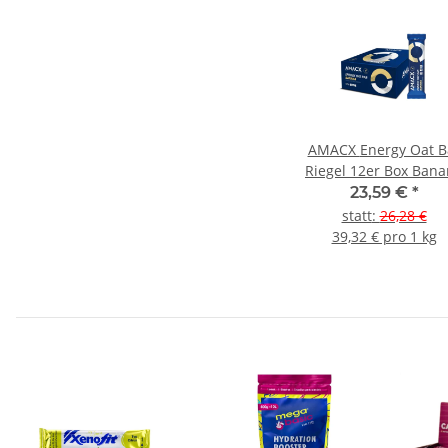
AMACX Energy Oat Bar
Riegel 12er Box Ban
23,59 €
*
statt
:
26,28 €
39,32 € pro 1 kg