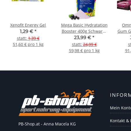
Xenofit Energy Gel
Mega Basic Hydratation
Omn
Booster 400g Schwarze
Gum G
1,29 €
*
Johannisbeere
23,99 €
*
statt
:
1,39 €
51,60 € pro 1 kg
statt
:
24,99 €
s
59,98 € pro 1 kg
91,
INFOR
Mein Kont
Kontakt &
PB-Shop.at - Anna Macela KG