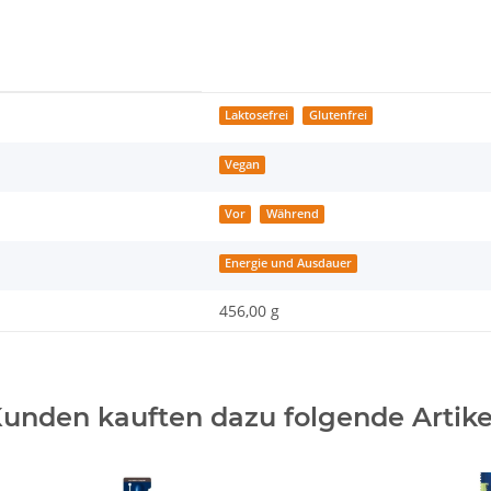
g
Laktosefrei
Glutenfrei
Vegan
Vor
Während
Energie und Ausdauer
456,00 g
unden kauften dazu folgende Artike