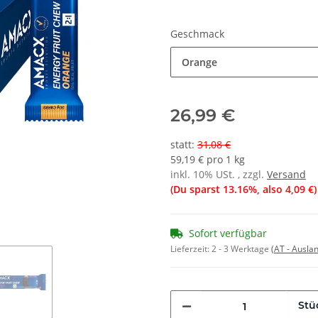
Geschmack
Orange
26,99 €
statt
:
31,08 €
59,19 € pro 1 kg
inkl. 10% USt. , zzgl.
Versand
(Du sparst
13.16%
, also
4,09 €
)
Sofort verfügbar
Lieferzeit:
2 - 3 Werktage
(AT - Ausla
Stü