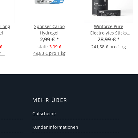
 Long
Sponser Carbo
Winforce Pure
el
Hydrogel
Electrolytes Sticks
(20x6g)
2,99 €
*
28,99 €
*
€
statt
:
3,09 €
241,58 € pro 1 kg
1 l
49,83 € pro 1 kg
MEHR ÜBER
Gutscheine
Kundeninformationen