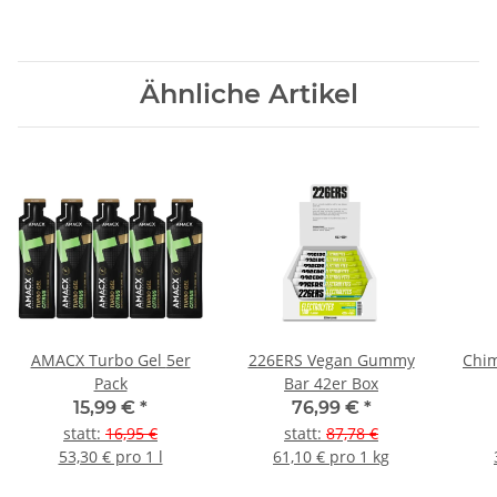
Ähnliche Artikel
AMACX Turbo Gel 5er
226ERS Vegan Gummy
Chim
Pack
Bar 42er Box
15,99 €
*
76,99 €
*
statt
:
16,95 €
statt
:
87,78 €
53,30 € pro 1 l
61,10 € pro 1 kg