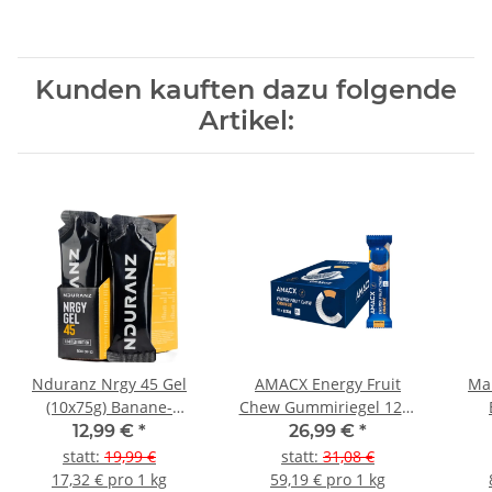
Kunden kauften dazu folgende
Artikel:
Nduranz Nrgy 45 Gel
AMACX Energy Fruit
Ma
(10x75g) Banane-
Chew Gummiriegel 12er
Karamell
Box Orange
12,99 €
*
26,99 €
*
statt
:
19,99 €
statt
:
31,08 €
17,32 € pro 1 kg
59,19 € pro 1 kg