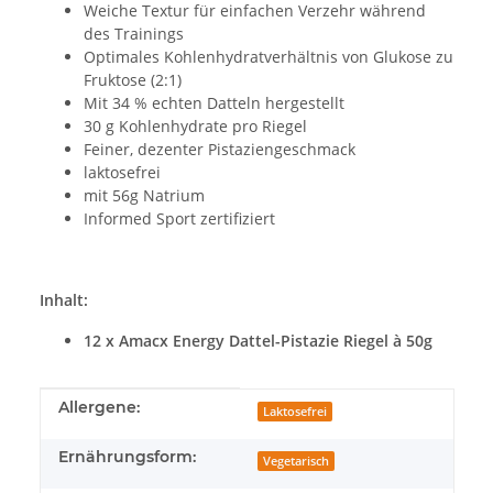
Weiche Textur für einfachen Verzehr während
des Trainings
Optimales Kohlenhydratverhältnis von Glukose zu
Fruktose (2:1)
Mit 34 % echten Datteln hergestellt
30 g Kohlenhydrate pro Riegel
Feiner, dezenter Pistaziengeschmack
laktosefrei
mit 56g Natrium
Informed Sport zertifiziert
Inhalt:
12 x Amacx Energy Dattel-Pistazie Riegel à 50g
Produkteigenschaft
Wert
Allergene:
Laktosefrei
Ernährungsform:
Vegetarisch