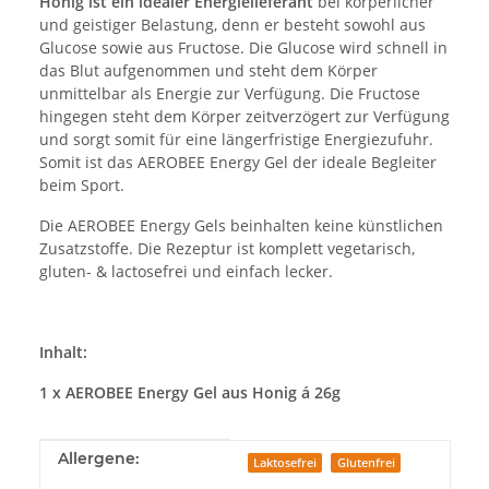
Honig ist ein idealer Energielieferant
bei körperlicher
und geistiger Belastung, denn er besteht sowohl aus
Glucose sowie aus Fructose. Die Glucose wird schnell in
das Blut aufgenommen und steht dem Körper
unmittelbar als Energie zur Verfügung. Die Fructose
hingegen steht dem Körper zeitverzögert zur Verfügung
und sorgt somit für eine längerfristige Energiezufuhr.
Somit ist das AEROBEE Energy Gel der ideale Begleiter
beim Sport.
Die AEROBEE Energy Gels beinhalten keine künstlichen
Zusatzstoffe. Die Rezeptur ist komplett vegetarisch,
gluten- & lactosefrei und einfach lecker.
Inhalt:
1 x AEROBEE Energy Gel aus Honig á 26g
Produkteigenschaft
Wert
Allergene:
Laktosefrei
Glutenfrei