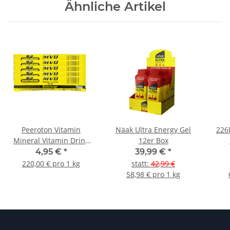
Ähnliche Artikel
Peeroton Vitamin
Näak Ultra Energy Gel
226
Mineral Vitamin Drink
12er Box
Stick 5er Pack
4,95 €
*
39,99 €
*
220,00 € pro 1 kg
statt
:
42,99 €
58,98 € pro 1 kg