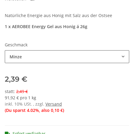
Natürliche Energie aus Honig mit Salz aus der Ostsee
1 x AEROBEE Energy Gel aus Honig á 26g
Geschmack
Minze
2,39 €
statt
:
2,49 €
91,92 € pro 1 kg
inkl. 10% USt. , zzgl.
Versand
(Du sparst
4.02%
, also
0,10 €
)
Sofort verfügbar