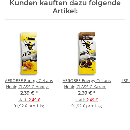
Kunden kauften dazu folgende
Artikel:
AEROBEE Energy Gel aus
AEROBEE Energy Gel aus
LSP 
Honig CLASSIC Honey &
Honig CLASSIC Kakao &
Salt
Guarana
2,39 €
*
2,39 €
*
statt
:
2,49 €
statt
:
2,49 €
91,92 € pro 1 kg
91,92 € pro 1 kg