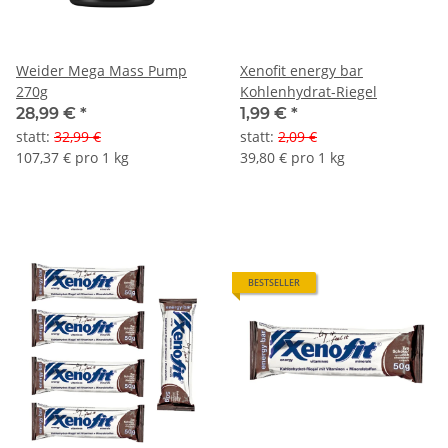
Weider Mega Mass Pump
Xenofit energy bar
270g
Kohlenhydrat-Riegel
28,99 €
*
1,99 €
*
statt
:
32,99 €
statt
:
2,09 €
107,37 € pro 1 kg
39,80 € pro 1 kg
BESTSELLER