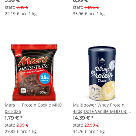
5,99 €
*
8,99 €
*
2026
statt
:
7,49 €
statt
:
14,95 €
22,19 € pro 1 kg
35,96 € pro 1 kg
Mars Hi Protein Cookie MHD
Multipower Whey Protein
08-2026
420g Dose Vanille MHD 08-
2026
1,79 €
*
14,39 €
*
statt
:
2,99 €
statt
:
23,99 €
29,83 € pro 1 kg
34,26 € pro 1 kg