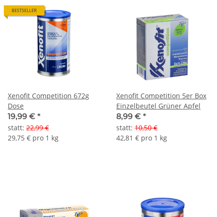
BESTSELLER
Xenofit Competition 672g
Xenofit Competition 5er Box
Dose
Einzelbeutel Grüner Apfel
19,99 €
*
8,99 €
*
statt
:
22,99 €
statt
:
10,50 €
29,75 € pro 1 kg
42,81 € pro 1 kg