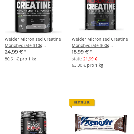
Weider Micronized Creatine
Weider Micronized Creatine
Monohydrate 310g
Monohydrate 300g
Pulverdose
Pulverdose
24,99 €
*
18,99 €
*
80,61 € pro 1 kg
statt
:
21,99 €
63,30 € pro 1 kg
BESTSELLER