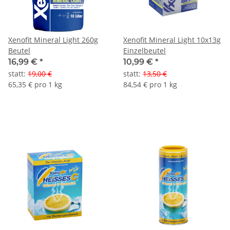
Xenofit Mineral Light 260g
Xenofit Mineral Light 10x13g
Beutel
Einzelbeutel
16,99 €
*
10,99 €
*
statt
:
19,00 €
statt
:
13,50 €
65,35 € pro 1 kg
84,54 € pro 1 kg