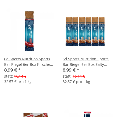
6d Sports Nutrition Sports
6d Sports Nutrition Sports
Bar Riegel 6er Box Kirsche
Bar Riegel 6er Box Salty
MHD 09-2026
Peanut MHD 09-2026
8,99 €
*
8,99 €
*
statt
:
16,14 €
statt
:
16,14 €
32,57 € pro 1 kg
32,57 € pro 1 kg