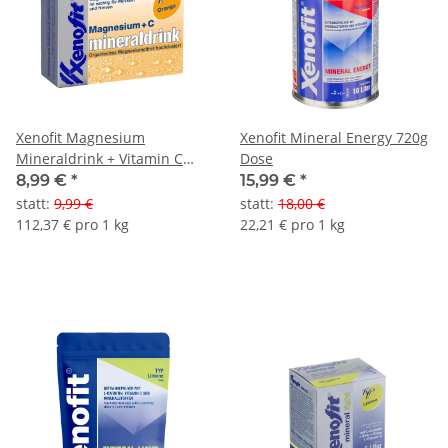
Xenofit Magnesium
Xenofit Mineral Energy 720g
Mineraldrink + Vitamin C
Dose
20er Portionsbeutelbox
8,99 €
*
15,99 €
*
statt
:
9,99 €
statt
:
18,00 €
112,37 € pro 1 kg
22,21 € pro 1 kg