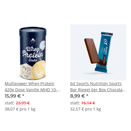
Multipower Whey Protein
6d Sports Nutrition Sports
420g Dose Vanille MHD 10-
Bar Riegel 6er Box Chocolate
2026
MHD 09-2026
15,99 €
*
8,99 €
*
statt
:
23,99 €
statt
:
16,14 €
38,07 € pro 1 kg
32,57 € pro 1 kg