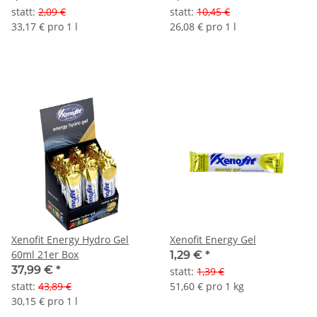
statt
:
2,09 €
statt
:
10,45 €
33,17 € pro 1 l
26,08 € pro 1 l
Xenofit Energy Hydro Gel
Xenofit Energy Gel
60ml 21er Box
1,29 €
*
37,99 €
*
statt
:
1,39 €
statt
:
43,89 €
51,60 € pro 1 kg
30,15 € pro 1 l