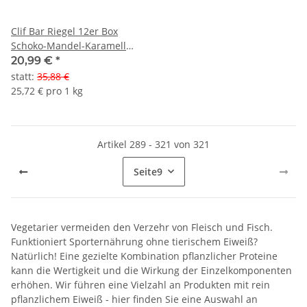
Clif Bar Riegel 12er Box
Schoko-Mandel-Karamell
(Chocolate Almond Fudge)
20,99 €
*
MHD 08-2026
statt
:
35,88 €
25,72 € pro 1 kg
Artikel 289 - 321 von 321
Seite
9
Vegetarier vermeiden den Verzehr von Fleisch und Fisch.
Funktioniert Sporternährung ohne tierischem Eiweiß?
Natürlich! Eine gezielte Kombination pflanzlicher Proteine
kann die Wertigkeit und die Wirkung der Einzelkomponenten
erhöhen. Wir führen eine Vielzahl an Produkten mit rein
pflanzlichem Eiweiß - hier finden Sie eine Auswahl an