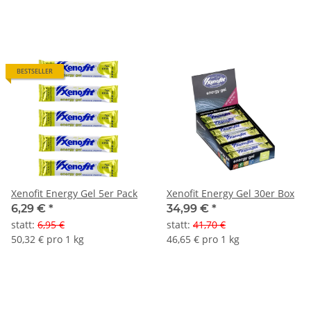
BESTSELLER
Xenofit Energy Gel 5er Pack
Xenofit Energy Gel 30er Box
6,29 €
*
34,99 €
*
statt
:
6,95 €
statt
:
41,70 €
50,32 € pro 1 kg
46,65 € pro 1 kg