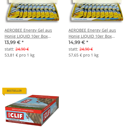
AEROBEE Energy Gel aus
AEROBEE Energy Gel aus
Honig LIQUID 10er Box
Honig LIQUID 10er Box
Ingwer MHD 05-2026
Maracuja MHD 09-2026
13,99 €
*
14,99 €
*
statt
:
24,90 €
statt
:
24,90 €
53,81 € pro 1 kg
57,65 € pro 1 kg
BESTSELLER