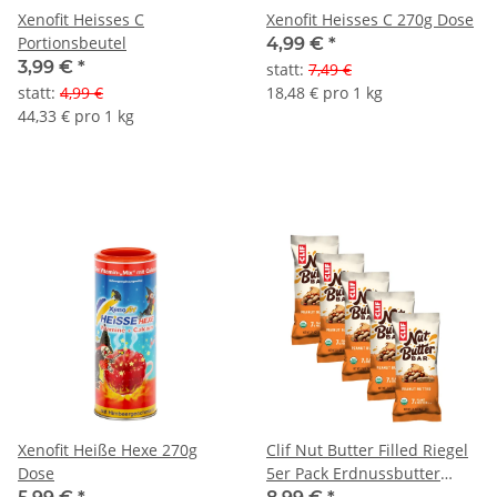
Xenofit Heisses C
Xenofit Heisses C 270g Dose
Portionsbeutel
4,99 €
*
3,99 €
*
statt
:
7,49 €
statt
:
4,99 €
18,48 € pro 1 kg
44,33 € pro 1 kg
Xenofit Heiße Hexe 270g
Clif Nut Butter Filled Riegel
Dose
5er Pack Erdnussbutter
(Peanut Butter) MHD 09-