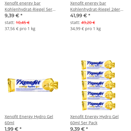
Xenofit energy bar
Xenofit energy bar
Kohlenhydrat-Riegel 5er
Kohlenhydrat-Riegel 24er
Pack
Box
9,39 €
*
41,99 €
*
statt
:
10,45 €
statt
:
49,20 €
37,56 € pro 1 kg
34,99 € pro 1 kg
Xenofit Energy Hydro Gel
Xenofit Energy Hydro Gel
60ml
60ml 5er Pack
1,99 €
*
9,39 €
*