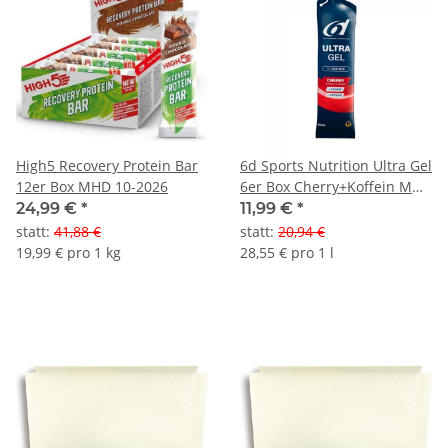
High5 Recovery Protein Bar
6d Sports Nutrition Ultra Gel
12er Box MHD 10-2026
6er Box Cherry+Koffein MHD
10-2026
24,99 €
*
11,99 €
*
statt
:
41,88 €
statt
:
20,94 €
19,99 € pro 1 kg
28,55 € pro 1 l