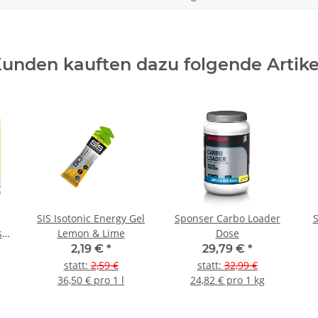
unden kauften dazu folgende Artike
SIS Isotonic Energy Gel
Sponser Carbo Loader
s
Lemon & Lime
Dose
t
2,19 €
*
29,79 €
*
statt
:
2,59 €
statt
:
32,99 €
36,50 € pro 1 l
24,82 € pro 1 kg