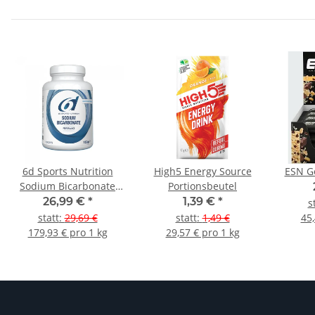
6d Sports Nutrition
High5 Energy Source
ESN Go
Sodium Bicarbonate
Portionsbeutel
120 Kapseln
26,99 €
*
1,39 €
*
s
statt
:
29,69 €
statt
:
1,49 €
45,
179,93 € pro 1 kg
29,57 € pro 1 kg