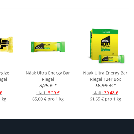
rgize
Näak Ultra Energy Bar
Näak Ultra Energy Bar
egel
Riegel
Riegel 12er Box
3,25 €
*
36,99 €
*
€
statt
:
3,29 €
statt
:
39,48 €
1 kg
65,00 € pro 1 kg
61,65 € pro 1 kg