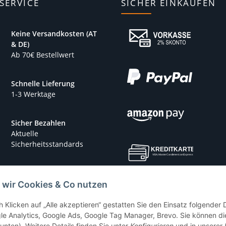
SERVICE
SICHER EINKAUFEN
Keine Versandkosten (AT
& DE)
Ab 70€ Bestellwert
Schnelle Lieferung
1-3 Werktage
Sicher Bezahlen
Aktuelle
Sicherheitsstandards
 wir Cookies & Co nutzen
h Klicken auf „Alle akzeptieren“ gestatten Sie den Einsatz folgender
le Analytics, Google Ads, Google Tag Manager, Brevo. Sie können die
 unten). Weitere Details finden Sie unter
Konfigurieren
und in unserer