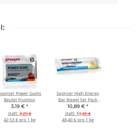
l:
Sponser Power Gums
Sponser High Energy
Beutel Fruitmix
Bar Riegel 5er Pack
Banana
3,19 €
*
10,89 €
*
statt
:
3,29 €
statt
:
11,45 €
42,53 € pro 1 kg
48,40 € pro 1 kg