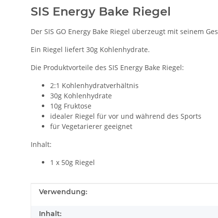
SIS Energy Bake Riegel
Der SIS GO Energy Bake Riegel überzeugt mit seinem Ge
Ein Riegel liefert 30g Kohlenhydrate.
Die Produktvorteile des SIS Energy Bake Riegel:
2:1 Kohlenhydratverhältnis
30g Kohlenhydrate
10g Fruktose
idealer Riegel für vor und während des Sports
für Vegetarierer geeignet
Inhalt:
1 x 50g Riegel
Produkteigenschaft
Wert
Verwendung:
Inhalt: