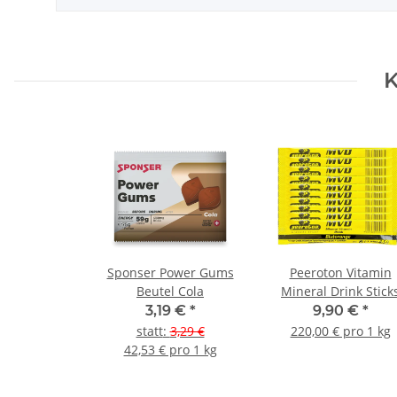
K
Sponser Power Gums
Peeroton Vitamin
Beutel Cola
Mineral Drink Stick
10er Pack gemisch
3,19 €
*
9,90 €
*
statt
:
3,29 €
220,00 € pro 1 kg
42,53 € pro 1 kg