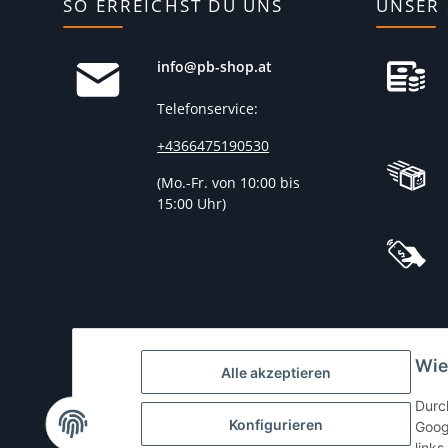
SO ERREICHST DU UNS
UNSER 
info@pb-shop.at
Telefonservice:
+4366475190530
(
Mo.-Fr. von 10:00 bis
15:00 Uhr)
Wie
Alle akzeptieren
Durc
Konfigurieren
Goog
links