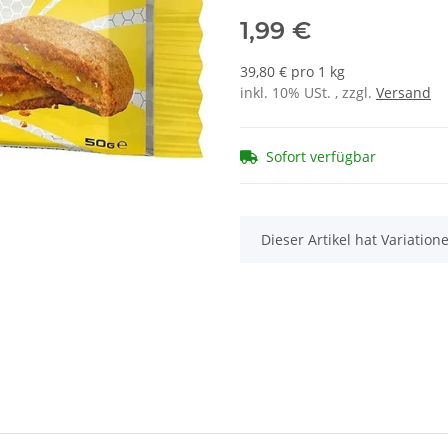
1,99 €
39,80 € pro 1 kg
inkl. 10% USt. , zzgl.
Versand
Sofort verfügbar
x
Dieser Artikel hat Variatio