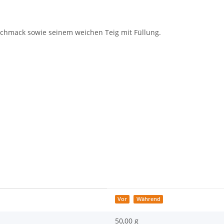
schmack sowie seinem weichen Teig mit Füllung.
Vor
Während
50,00 g