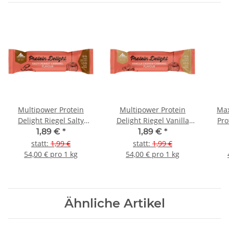
Multipower Protein
Multipower Protein
Max
Delight Riegel Salty
Delight Riegel Vanilla
Pro
Peanut Caramel
Cashew Caramel
1,89 €
*
1,89 €
*
statt
:
1,99 €
statt
:
1,99 €
54,00 € pro 1 kg
54,00 € pro 1 kg
Ähnliche Artikel