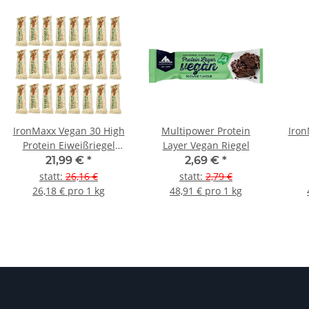
IronMaxx Vegan 30 High
Multipower Protein
Iron
Protein Eiweißriegel
Layer Vegan Riegel
24er Box
21,99 €
*
2,69 €
*
statt
:
26,16 €
statt
:
2,79 €
26,18 € pro 1 kg
48,91 € pro 1 kg