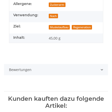
Produkteigenschaft
Wert
Allergene:
Zuckerarm
Verwendung:
Nach
Ziel:
Muskelaufbau
Regeneration
Inhalt:
45,00 g
Bewertungen
Kunden kauften dazu folgende
Artikel: