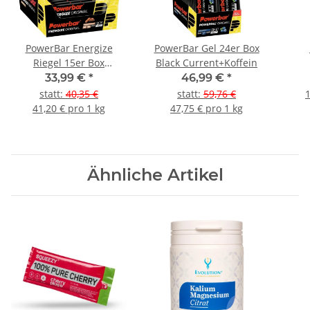
PowerBar Energize
PowerBar Gel 24er Box
Riegel 15er Box
Black Current+Koffein
Chocolate
33,99 €
*
46,99 €
*
statt
:
40,35 €
statt
:
59,76 €
1
41,20 € pro 1 kg
47,75 € pro 1 kg
Ähnliche Artikel