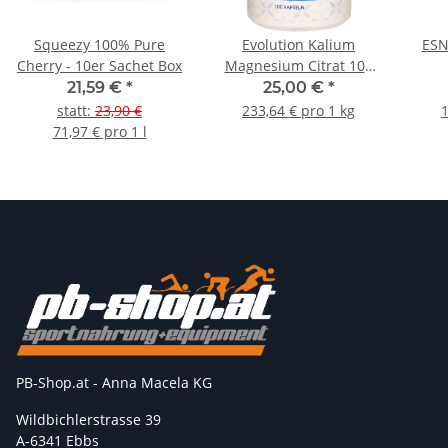
Squeezy 100% Pure
Evolution Kalium
ESN
Cherry - 10er Sachet Box
Magnesium Citrat 100
Kapseln
21,59 €
*
25,00 €
*
statt
:
23,90 €
233,64 € pro 1 kg
1
71,97 € pro 1 l
PB-Shop.at - Anna Macela KG
Wildbichlerstrasse 39
A-6341 Ebbs