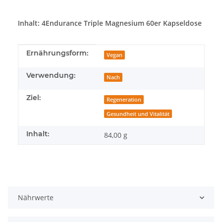
Inhalt: 4Endurance Triple Magnesium 60er Kapseldose
Produkteigenschaft
Wert
Ernährungsform:
Vegan
Verwendung:
Nach
Ziel:
Regeneration
Gesundheit und Vitalität
Inhalt:
84,00 g
Nährwerte