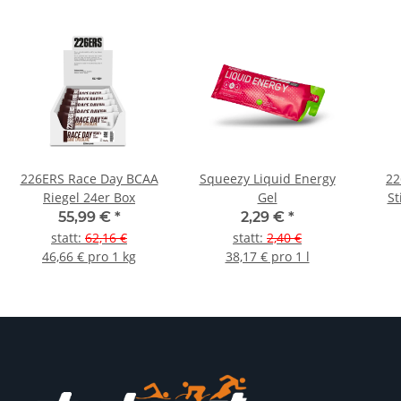
226ERS Race Day BCAA
Squeezy Liquid Energy
22
Riegel 24er Box
Gel
St
55,99 €
*
2,29 €
*
statt
:
62,16 €
statt
:
2,40 €
46,66 € pro 1 kg
38,17 € pro 1 l