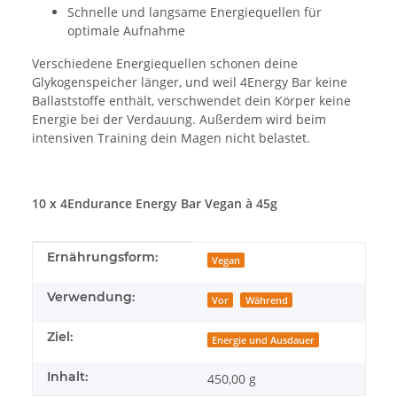
Schnelle und langsame Energiequellen für
optimale Aufnahme
Verschiedene Energiequellen schonen deine
Glykogenspeicher länger, und weil 4Energy Bar keine
Ballaststoffe enthält, verschwendet dein Körper keine
Energie bei der Verdauung. Außerdem wird beim
intensiven Training dein Magen nicht belastet.
10 x 4Endurance Energy Bar Vegan à 45g
Produkteigenschaft
Wert
Ernährungsform:
Vegan
Verwendung:
Vor
Während
Ziel:
Energie und Ausdauer
Inhalt:
450,00 g