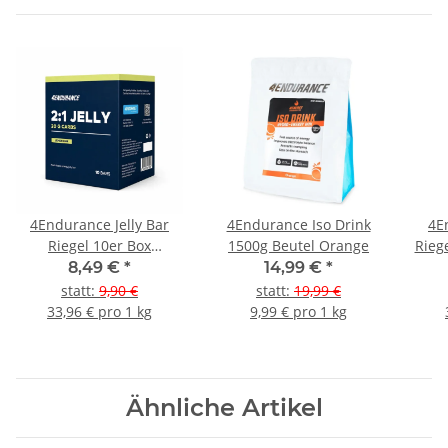
4Endurance Jelly Bar
4Endurance Iso Drink
4E
Riegel 10er Box
1500g Beutel Orange
Rieg
gemischt
8,49 €
*
14,99 €
*
statt
:
9,90 €
statt
:
19,99 €
33,96 € pro 1 kg
9,99 € pro 1 kg
Ähnliche Artikel