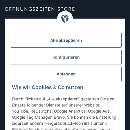
ÖFFNUNGSZEITEN STORE
Montag:
10:00–13:00, 14:00–18:00 Uhr
Dienstag:
10:00–13:00, 14:00–16:00 Uhr
Alle akzeptieren
Mittwoch:
10:00–13:00 Uhr
Donnerstag:
10:00–13:00 Uhr
Konfigurieren
Freitag:
10:00–13:00, 14:00–18:00 Uhr
Ablehnen
Samstag:
10:00–12:00 Uhr
Wie wir Cookies & Co nutzen
Sonntag:
geschlossen
Durch Klicken auf „Alle akzeptieren“ gestatten Sie den
Einsatz folgender Dienste auf unserer Website:
YouTube, ReCaptcha, Google Analytics, Google Ads,
Google Tag Manager, Brevo. Sie können die Einstellung
jederzeit ändern (Fingerabdruck-Icon links unten).
Weitere Details finden Sie unter
Konfigurieren
und in