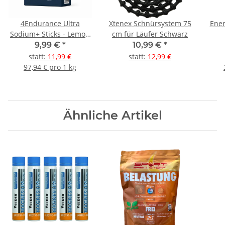
4Endurance Ultra
Xtenex Schnürsystem 75
Ener
Sodium+ Sticks - Lemon
cm für Läufer Schwarz
Lime
9,99 €
*
10,99 €
*
statt
:
11,99 €
statt
:
12,99 €
97,94 € pro 1 kg
Ähnliche Artikel