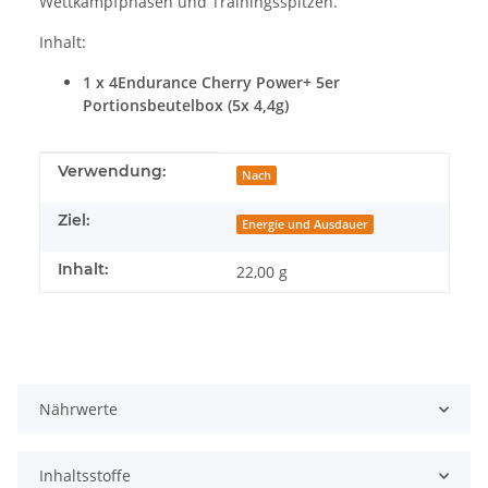
Wettkampfphasen und Trainingsspitzen.
Inhalt:
1 x 4Endurance Cherry Power+ 5er
Portionsbeutelbox (5x 4,4g)
Produkteigenschaft
Wert
Verwendung:
Nach
Ziel:
Energie und Ausdauer
Inhalt:
22,00 g
Nährwerte
Inhaltsstoffe