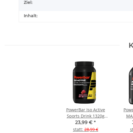
Ziel:
Inhalt:
K
PowerBar Iso Active
Powe
Sports Drink 1320g
MA
Dose Red Fruit
Rasbe
23,99 €
*
statt
:
28,99 €
s