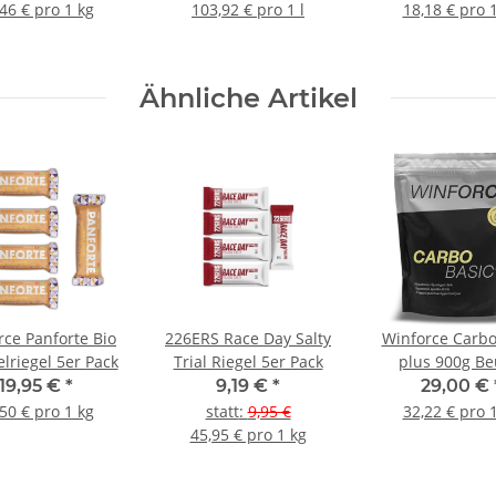
46 € pro 1 kg
103,92 € pro 1 l
18,18 € pro 
Ähnliche Artikel
rce Panforte Bio
226ERS Race Day Salty
Winforce Carbo
lriegel 5er Pack
Trial Riegel 5er Pack
plus 900g Be
19,95 €
*
9,19 €
*
29,00 €
50 € pro 1 kg
statt
:
9,95 €
32,22 € pro 
45,95 € pro 1 kg