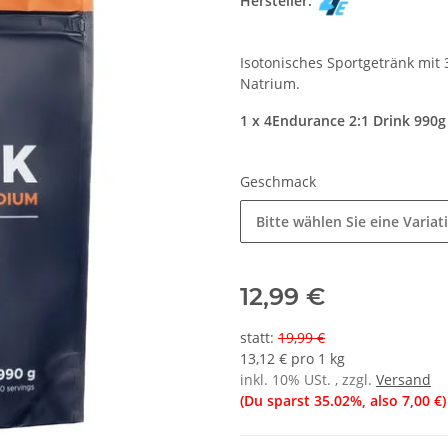
Hersteller:
Isotonisches Sportgetränk mit 
Natrium.
1 x 4Endurance 2:1 Drink 990g
Geschmack
Bitte wählen Sie eine Variat
12,99 €
statt
:
19,99 €
13,12 € pro 1 kg
inkl. 10% USt. , zzgl.
Versand
(Du sparst
35.02%
, also
7,00 €
)