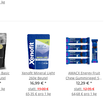
1 kg
 Basic
Xenofit Mineral Light
AMACX Energy Fruit
utel
260g Beutel
Chew Gummiriegel 5er
Pack
*
16,99 €
*
12,29 €
*
1 kg
statt
:
19,00 €
statt
:
12,95 €
65,35 € pro 1 kg
64,68 € pro 1 kg