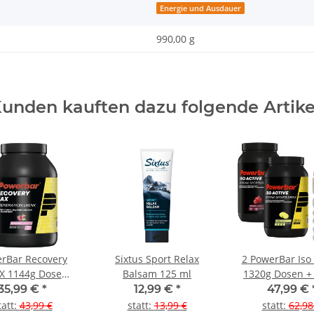
Energie und Ausdauer
990,00 g
unden kauften dazu folgende Artike
rBar Recovery
Sixtus Sport Relax
2 PowerBar Iso 
X 1144g Dose
Balsam 125 ml
1320g Dosen + 
rry (Himbeere)
Trinkflasche je
35,99 €
*
12,99 €
*
47,99 €
Lemon + Ora
tatt
:
43,99 €
statt
:
13,99 €
statt
:
62,98