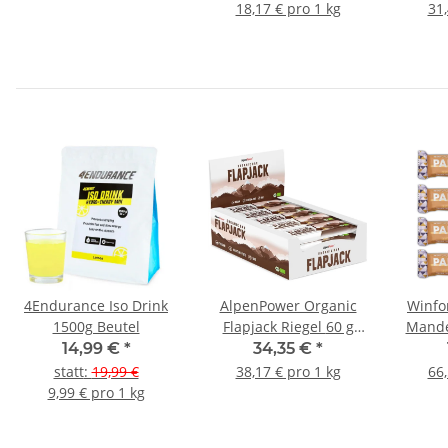
18,17 € pro 1 kg
31,
4Endurance Iso Drink
AlpenPower Organic
Winfo
1500g Beutel
Flapjack Riegel 60 g
Mande
15er Box
14,99 €
*
34,35 €
*
statt
:
19,99 €
38,17 € pro 1 kg
66,
9,99 € pro 1 kg