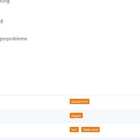
stung
ng
agenprobleme
Glutenfrei
Vegan
Vor
Während