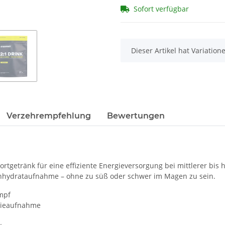
Sofort verfügbar
x
Dieser Artikel hat Variatio
Verzehrempfehlung
Bewertungen
portgetränk für eine effiziente Energieversorgung bei mittlerer bi
lenhydrataufnahme – ohne zu süß oder schwer im Magen zu sein.
mpf
rgieaufnahme