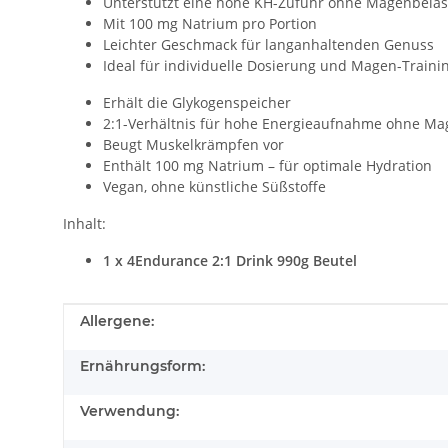
Unterstützt eine hohe KH-Zufuhr ohne Magenbela
Mit 100 mg Natrium pro Portion
Leichter Geschmack für langanhaltenden Genuss
Ideal für individuelle Dosierung und Magen-Traini
Erhält die Glykogenspeicher
2:1-Verhältnis für hohe Energieaufnahme ohne M
Beugt Muskelkrämpfen vor
Enthält 100 mg Natrium – für optimale Hydration
Vegan, ohne künstliche Süßstoffe
Inhalt:
1 x 4Endurance 2:1 Drink 990g Beutel
Produkteigenschaft
Wert
Allergene:
Ernährungsform:
Verwendung: