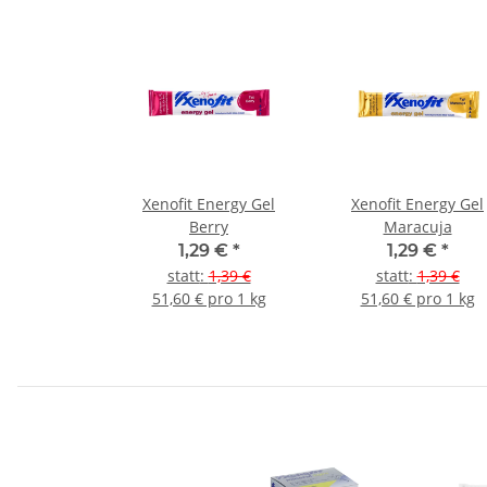
Xenofit Energy Gel
Xenofit Energy Gel
Berry
Maracuja
1,29 €
*
1,29 €
*
statt
:
1,39 €
statt
:
1,39 €
51,60 € pro 1 kg
51,60 € pro 1 kg