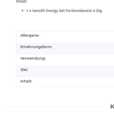
Inhalt:
1 x Xenofit Energy Gel Portionsbeutel á 25g
Produkteigenschaft
Wert
Allergene:
Ernährungsform:
Verwendung:
Ziel:
Inhalt:
K