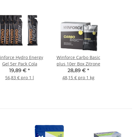
inforce Hydro Energy
Winforce Carbo Basic
Gel 5er Pack Cola
plus 10er Box Zitrone
19,89 €
*
28,89 €
*
56,83 € pro 1 l
48,15 € pro 1 kg