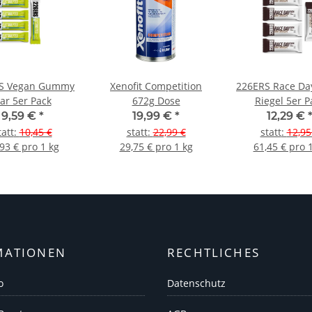
S Vegan Gummy
Xenofit Competition
226ERS Race Da
ar 5er Pack
672g Dose
Riegel 5er P
9,59 €
*
19,99 €
*
12,29 €
tatt
:
10,45 €
statt
:
22,99 €
statt
:
12,95
93 € pro 1 kg
29,75 € pro 1 kg
61,45 € pro 
MATIONEN
RECHTLICHES
o
Datenschutz