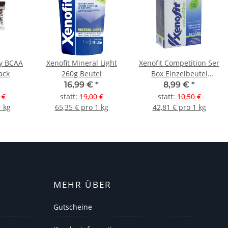
y BCAA
Xenofit Mineral Light
Xenofit Competition 5er
ack
260g Beutel
Box Einzelbeutel
Grüner Apfel
*
16,99 €
*
8,99 €
*
 €
statt
:
19,00 €
statt
:
10,50 €
1 kg
65,35 € pro 1 kg
42,81 € pro 1 kg
MEHR ÜBER
Gutscheine