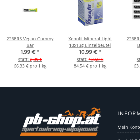
226ERS Vegan Gummy
Xenofit Mineral Light
226ER
Bar
10x13g Einzelbeutel
B
1,99 €
*
10,99 €
*
statt
:
2,09 €
statt
:
13,50 €
s
66,33 € pro 1 kg
84,54 € pro 1 kg
63,
INFOR
Mein Kont