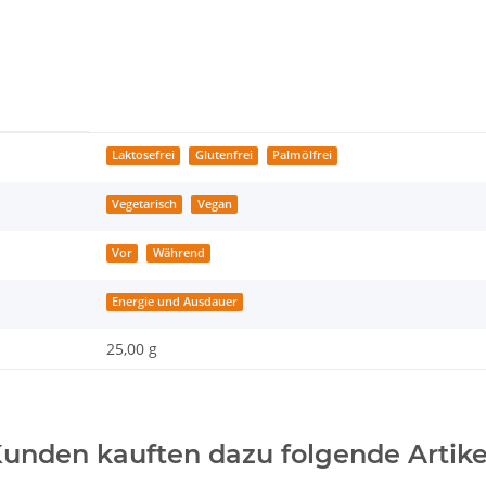
Laktosefrei
Glutenfrei
Palmölfrei
Vegetarisch
Vegan
Vor
Während
Energie und Ausdauer
25,00 g
unden kauften dazu folgende Artike