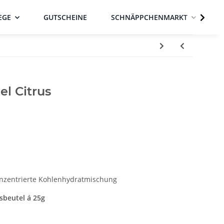
EGE
GUTSCHEINE
SCHNÄPPCHENMARKT
el Citrus
onzentrierte Kohlenhydratmischung
sbeutel á 25g