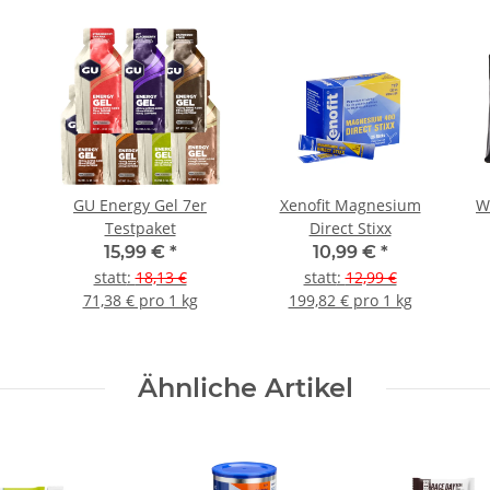
GU Energy Gel 7er
Xenofit Magnesium
W
Testpaket
Direct Stixx
15,99 €
*
10,99 €
*
statt
:
18,13 €
statt
:
12,99 €
71,38 € pro 1 kg
199,82 € pro 1 kg
Ähnliche Artikel