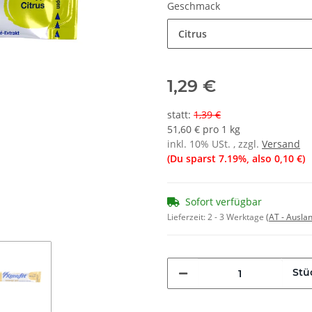
Geschmack
Citrus
1,29 €
statt
:
1,39 €
51,60 € pro 1 kg
inkl. 10% USt. , zzgl.
Versand
(Du sparst
7.19%
, also
0,10 €
)
Sofort verfügbar
Lieferzeit:
2 - 3 Werktage
(AT - Ausla
Stü