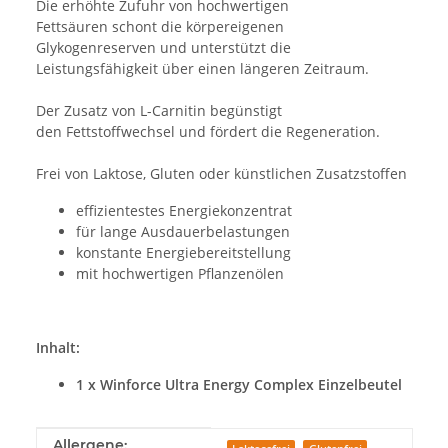
Die erhöhte Zufuhr von hochwertigen
Fettsäuren schont die körpereigenen
Glykogenreserven und unterstützt die
Leistungsfähigkeit über einen längeren Zeitraum.
Der Zusatz von L-Carnitin begünstigt
den Fettstoffwechsel und fördert die Regeneration.
Frei von Laktose, Gluten oder künstlichen Zusatzstoffen
effizientestes Energiekonzentrat
für lange Ausdauerbelastungen
konstante Energiebereitstellung
mit hochwertigen Pflanzenölen
Inhalt:
1 x Winforce Ultra Energy Complex Einzelbeutel
Produkteigenschaft
Wert
Allergene: