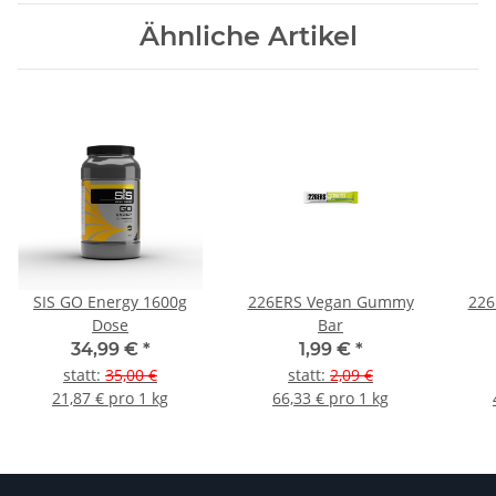
Ähnliche Artikel
SIS GO Energy 1600g
226ERS Vegan Gummy
226
Dose
Bar
34,99 €
*
1,99 €
*
statt
:
35,00 €
statt
:
2,09 €
21,87 € pro 1 kg
66,33 € pro 1 kg