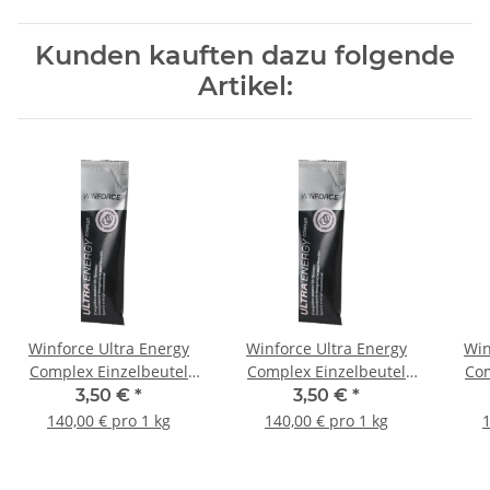
Kunden kauften dazu folgende
Artikel:
Winforce Ultra Energy
Winforce Ultra Energy
Win
Complex Einzelbeutel
Complex Einzelbeutel
Com
Kokos
Banane
3,50 €
*
3,50 €
*
140,00 € pro 1 kg
140,00 € pro 1 kg
1