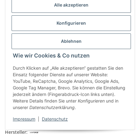
Alle akzeptieren
Konfigurieren
Ablehnen
Wie wir Cookies & Co nutzen
Durch Klicken auf „Alle akzeptieren“ gestatten Sie den
Einsatz folgender Dienste auf unserer Website:
YouTube, ReCaptcha, Google Analytics, Google Ads,
Google Tag Manager, Brevo. Sie können die Einstellung
Winforce Carbo Basic plus 5er
jederzeit ändern (Fingerabdruck-Icon links unten).
Pack Zitrone
Weitere Details finden Sie unter
Konfigurieren
und in
unserer
Datenschutzerklärung
.
Artikelnummer:
WI02-5-001
Impressum
|
Datenschutz
Kategorie:
Sportnahrung
Hersteller: