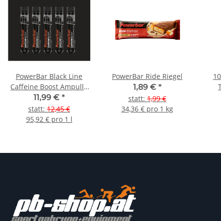
PowerBar Black Line
PowerBar Ride Riegel
10
Caffeine Boost Ampulle
1,89 €
*
5er Pack
11,99 €
*
statt
:
1,99 €
statt
:
12,45 €
34,36 € pro 1 kg
95,92 € pro 1 l