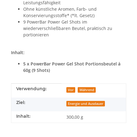
Leistungsfähigkeit
Ohne künstliche Aromen, Farb- und
Konservierungsstoffe* (*lt. Gesetz)
9 PowerBar Power Gel Shots im
wiederverschließbaren Beutel, praktisch zu
portionieren
Inhalt:
5 x PowerBar Power Gel Shot Portionsbeutel á
60g (9 Shots)
Produkteigenschaft
Wert
Verwendung:
Vor
Während
Ziel:
Energie und Ausdauer
Inhalt:
300,00 g