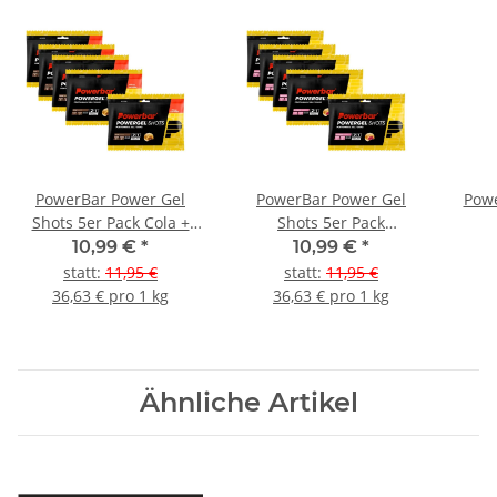
PowerBar Power Gel
PowerBar Power Gel
Powe
Shots 5er Pack Cola +
Shots 5er Pack
Koffein
Raspberry (Himbeere)
10,99 €
*
10,99 €
*
statt
:
11,95 €
statt
:
11,95 €
36,63 € pro 1 kg
36,63 € pro 1 kg
Ähnliche Artikel