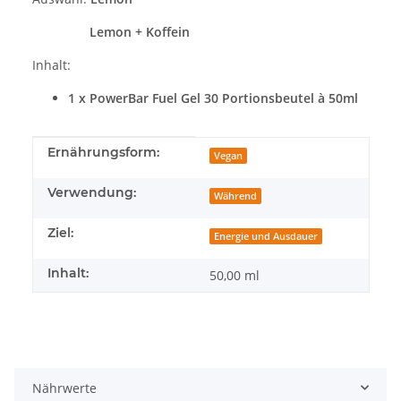
Lemon + Koffein
Inhalt:
1 x PowerBar Fuel Gel 30 Portionsbeutel à 50ml
Produkteigenschaft
Wert
Ernährungsform:
Vegan
Verwendung:
Während
Ziel:
Energie und Ausdauer
Inhalt:
50,00 ml
Nährwerte