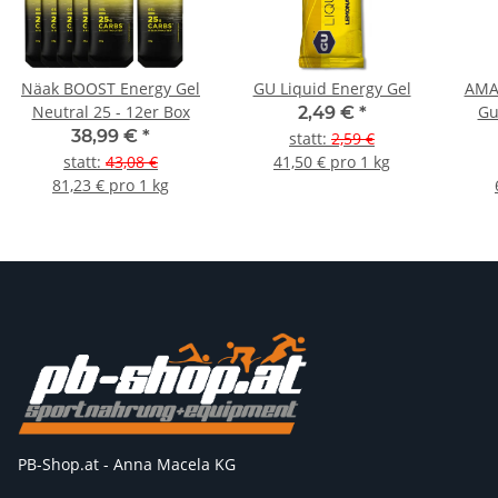
Näak BOOST Energy Gel
GU Liquid Energy Gel
AMA
Neutral 25 - 12er Box
Gu
2,49 €
*
38,99 €
*
statt
:
2,59 €
statt
:
43,08 €
41,50 € pro 1 kg
81,23 € pro 1 kg
PB-Shop.at - Anna Macela KG