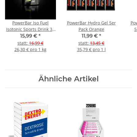
PowerBar Iso Fuel
PowerBar Hydro Gel 5er
Pow
Isotonic Sports Drink 30
Pack Orange
5
Dose
15,99 €
*
11,99 €
*
statt
:
16,99 €
statt
:
13,45 €
26,30 € pro 1 kg
35,79 € pro 1 l
Ähnliche Artikel