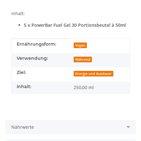
Inhalt:
5 x PowerBar Fuel Gel 30 Portionsbeutel à 50ml
Produkteigenschaft
Wert
Ernährungsform:
Vegan
Verwendung:
Während
Ziel:
Energie und Ausdauer
Inhalt:
250,00 ml
Nährwerte