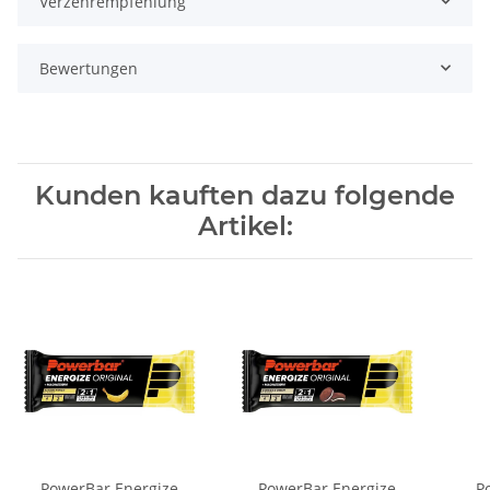
Verzehrempfehlung
Bewertungen
Kunden kauften dazu folgende
Artikel:
PowerBar Energize
PowerBar Energize
P