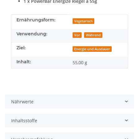
1 x PowerBar Energize Riegel á 55g
Produkteigenschaft
Wert
Ernährungsform:
Vegetarisch
Verwendung:
Vor
Während
Ziel:
Energie und Ausdauer
Inhalt:
55,00 g
Nährwerte
Inhaltsstoffe