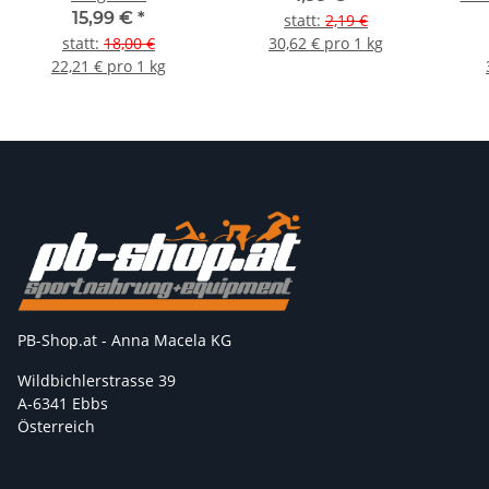
15,99 €
*
statt
:
2,19 €
statt
:
18,00 €
30,62 € pro 1 kg
22,21 € pro 1 kg
PB-Shop.at - Anna Macela KG
Wildbichlerstrasse 39
A-6341 Ebbs
Österreich