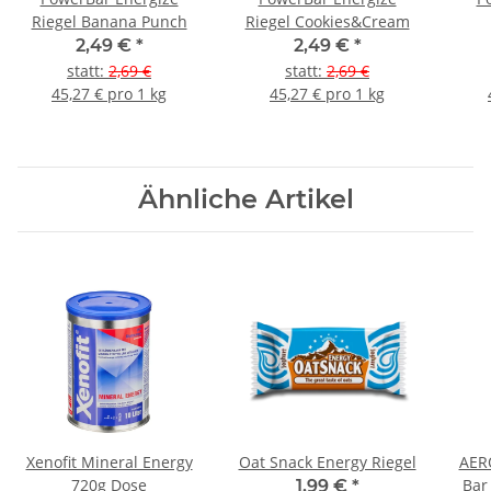
Riegel Banana Punch
Riegel Cookies&Cream
2,49 €
*
2,49 €
*
statt
:
2,69 €
statt
:
2,69 €
45,27 € pro 1 kg
45,27 € pro 1 kg
Ähnliche Artikel
Xenofit Mineral Energy
Oat Snack Energy Riegel
AEROBEE 
720g Dose
Bar
1,99 €
*