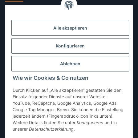
Montag:
10:00–13:00, 14:00–18:00 Uhr
Dienstag:
10:00–13:00, 14:00–16:00 Uhr
Alle akzeptieren
Mittwoch:
10:00–13:00 Uhr
Donnerstag:
10:00–13:00 Uhr
Konfigurieren
Freitag:
10:00–13:00, 14:00–18:00 Uhr
Ablehnen
Samstag:
10:00–12:00 Uhr
Wie wir Cookies & Co nutzen
Sonntag:
geschlossen
Durch Klicken auf „Alle akzeptieren“ gestatten Sie den
Einsatz folgender Dienste auf unserer Website:
YouTube, ReCaptcha, Google Analytics, Google Ads,
Google Tag Manager, Brevo. Sie können die Einstellung
jederzeit ändern (Fingerabdruck-Icon links unten).
Weitere Details finden Sie unter
Konfigurieren
und in
unserer
Datenschutzerklärung
.
* Alle Preise inkl. gesetzlicher USt., zzgl.
Versand