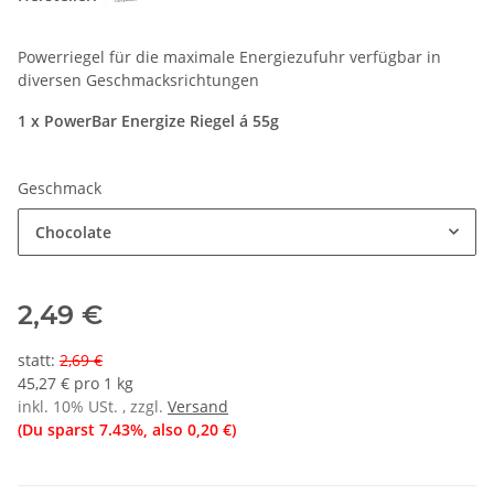
Powerriegel für die maximale Energiezufuhr verfügbar in
diversen Geschmacksrichtungen
1 x PowerBar Energize Riegel á 55g
Geschmack
Chocolate
2,49 €
statt
:
2,69 €
45,27 € pro 1 kg
inkl. 10% USt. , zzgl.
Versand
(Du sparst
7.43%
, also
0,20 €
)