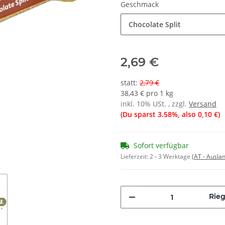
Geschmack
Chocolate Split
2,69 €
statt
:
2,79 €
38,43 € pro 1 kg
inkl. 10% USt. , zzgl.
Versand
(Du sparst
3.58%
, also
0,10 €
)
Sofort verfügbar
Lieferzeit:
2 - 3 Werktage
(AT - Ausla
Rieg