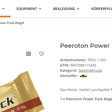
G
EQUIPMENT
BEKLEIDUNG
KÖRPERPFL
wer Pack Riegel
Peeroton Power P
Artikelnummer:
PE02-1-002
GTIN:
9007088115443
Kategorie:
Sportnahrung
Hersteller:
Das kleine, starke Lunchpaket 
1 x Peeroton Power Pack Riege