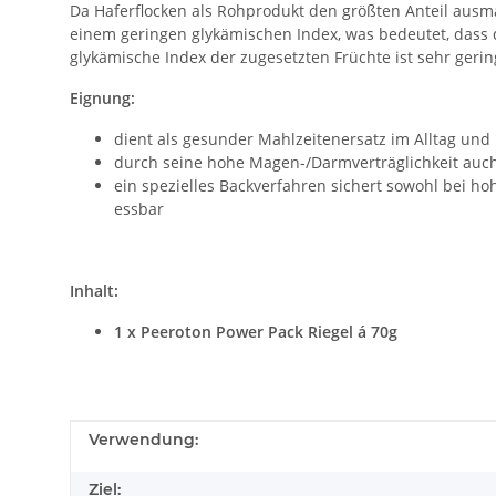
Da Haferflocken als Rohprodukt den größten Anteil ausm
einem geringen glykämischen Index, was bedeutet, dass 
glykämische Index der zugesetzten Früchte ist sehr gerin
Eignung:
dient als gesunder Mahlzeitenersatz im Alltag und 
durch seine hohe Magen-/Darmverträglichkeit au
ein spezielles Backverfahren sichert sowohl bei ho
essbar
Inhalt:
1 x Peeroton Power Pack Riegel á 70g
Produkteigenschaft
Wert
Verwendung:
Ziel: