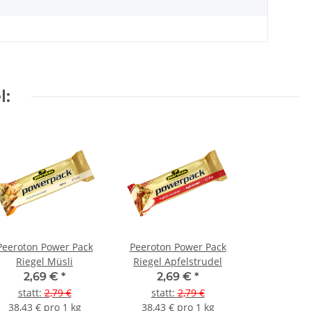
l:
Peeroton Power Pack
Peeroton Power Pack
Riegel Müsli
Riegel Apfelstrudel
2,69 €
*
2,69 €
*
statt
:
2,79 €
statt
:
2,79 €
38,43 € pro 1 kg
38,43 € pro 1 kg