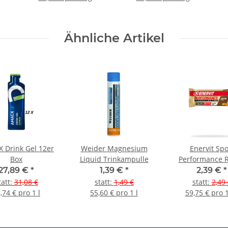
Ähnliche Artikel
 Drink Gel 12er
Weider Magnesium
Enervit Spo
Box
Liquid Trinkampulle
Performance R
Cacao + Crea
27,89 €
*
1,39 €
*
2,39 €
*
tatt
:
31,08 €
statt
:
1,49 €
statt
:
2,49 
,74 € pro 1 l
55,60 € pro 1 l
59,75 € pro 