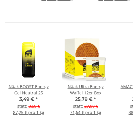
Näak BOOST Energy
Näak Ultra Energy
AMACX
Gel Neutral 25
Waffel 12er Box
3,49 €
*
25,79 €
*
statt
:
3,59 €
statt
:
27,99 €
s
87,25 € pro 1 kg
71,64 € pro 1 kg
38