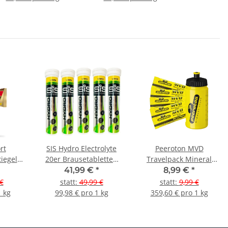
rt
SIS Hydro Electrolyte
Peeroton MVD
iegel
20er Brausetabletten
Travelpack Mineral
tine
Dose 5er Pack
Vitamin Drinks +
41,99 €
*
8,99 €
*
Trinkflasche
€
statt
:
49,99 €
statt
:
9,99 €
1 kg
99,98 € pro 1 kg
359,60 € pro 1 kg