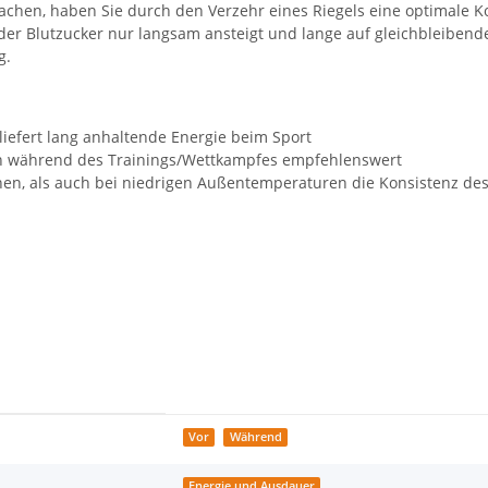
achen, haben Sie durch den Verzehr eines Riegels eine optimale 
der Blutzucker nur langsam ansteigt und lange auf gleichbleiben
g.
liefert lang anhaltende Energie beim Sport
ch während des Trainings/Wettkampfes empfehlenswert
hen, als auch bei niedrigen Außentemperaturen die Konsistenz des 
Vor
Während
Energie und Ausdauer