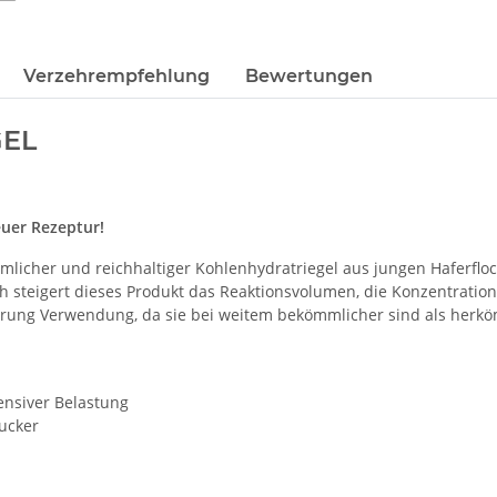
Verzehrempfehlung
Bewertungen
GEL
euer Rezeptur!
mlicher und reichhaltiger Kohlenhydratriegel aus jungen Haferflo
ich steigert dieses Produkt das Reaktionsvolumen, die Konzentrati
hrung Verwendung, da sie bei weitem bekömmlicher sind als herk
ensiver Belastung
ucker