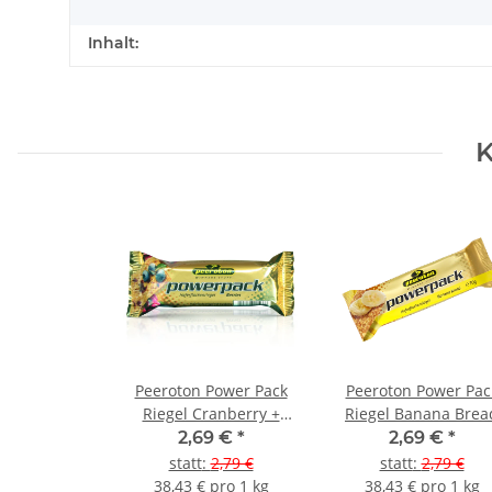
Inhalt:
K
Peeroton Power Pack
Peeroton Power Pac
Riegel Cranberry +
Riegel Banana Brea
Blueberry
2,69 €
*
2,69 €
*
statt
:
2,79 €
statt
:
2,79 €
38,43 € pro 1 kg
38,43 € pro 1 kg