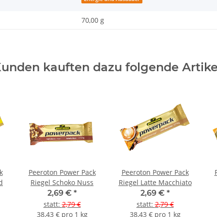
70,00 g
unden kauften dazu folgende Artike
k
Peeroton Power Pack
Peeroton Power Pack
d
Riegel Schoko Nuss
Riegel Latte Macchiato
2,69 €
*
2,69 €
*
statt
:
2,79 €
statt
:
2,79 €
38,43 € pro 1 kg
38,43 € pro 1 kg