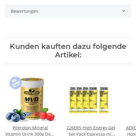
Bewertungen
Kunden kauften dazu folgende
Artikel:
Peeroton Mineral
226ERS High Energy Gel
AERO
Vitamin Drink 300g Dose
5er Pack Espresso mit
Honi