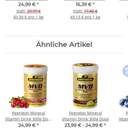
Limited Edition
Koffein
24,99 €
*
16,39 €
*
Heidelbeere-Acerola
statt
:
29,99 €
statt
:
17,45 €
83,30 € pro 1 kg
43,13 € pro 1 kg
Ähnliche Artikel
Peeroton Mineral
Peeroton Mineral
P
Vitamin Drink 300g Dose
Vitamin Drink 300g Dose
Vita
Limited Editions
24,99 €
*
23,99 € -
24,99 €
*