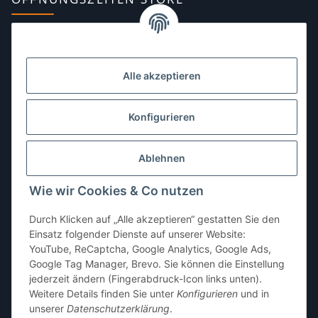
Montag:
10:00–13:00, 14:00–18:00 Uhr
Dienstag:
10:00–13:00, 14:00–16:00 Uhr
Alle akzeptieren
Mittwoch:
10:00–13:00 Uhr
Donnerstag:
10:00–13:00 Uhr
Konfigurieren
Freitag:
10:00–13:00, 14:00–18:00 Uhr
Ablehnen
Samstag:
10:00–12:00 Uhr
Wie wir Cookies & Co nutzen
Sonntag:
geschlossen
Durch Klicken auf „Alle akzeptieren“ gestatten Sie den
Einsatz folgender Dienste auf unserer Website:
YouTube, ReCaptcha, Google Analytics, Google Ads,
Google Tag Manager, Brevo. Sie können die Einstellung
jederzeit ändern (Fingerabdruck-Icon links unten).
Weitere Details finden Sie unter
Konfigurieren
und in
unserer
Datenschutzerklärung
.
* Alle Preise inkl. gesetzlicher USt., zzgl.
Versand