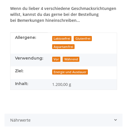
Wenn du lieber 4 verschiedene Geschmacksrichtungen
willst, kannst du das gerne bei der Bestellung
bei Bemerkungen hineinschreiben...
Produkteigenschaft
Wert
Allergene:
Laktosefrei
Glutenfrei
Aspartamfrei
Verwendung:
Vor
Während
Ziel:
Energie und Ausdauer
Inhalt:
1.200,00 g
Nährwerte