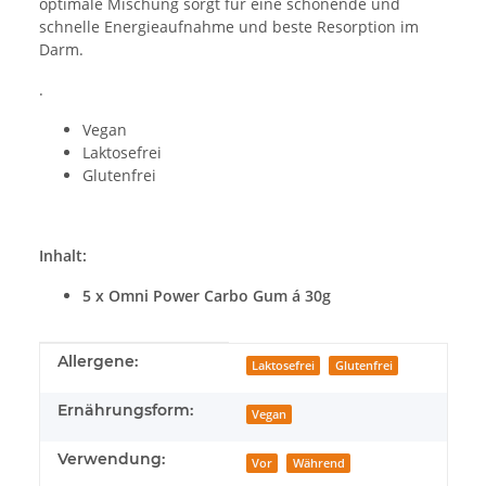
optimale Mischung sorgt für eine schonende und
schnelle Energieaufnahme und beste Resorption im
Darm.
.
Vegan
Laktosefrei
Glutenfrei
Inhalt:
5 x Omni Power Carbo Gum á 30g
Produkteigenschaft
Wert
Allergene:
Laktosefrei
Glutenfrei
Ernährungsform:
Vegan
Verwendung:
Vor
Während