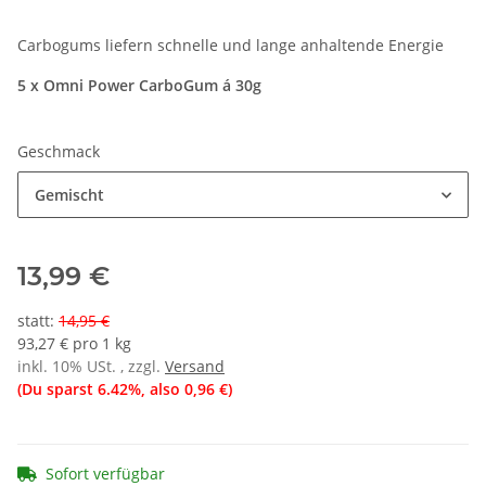
Carbogums liefern schnelle und lange anhaltende Energie
5 x Omni Power CarboGum á 30g
Geschmack
Gemischt
13,99 €
statt
:
14,95 €
93,27 € pro 1 kg
inkl. 10% USt. , zzgl.
Versand
(Du sparst
6.42%
, also
0,96 €
)
Sofort verfügbar