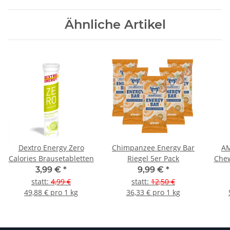
Ähnliche Artikel
Dextro Energy Zero
Chimpanzee Energy Bar
AM
Calories Brausetabletten
Riegel 5er Pack
Chew
3,99 €
*
9,99 €
*
statt
:
4,99 €
statt
:
12,50 €
49,88 € pro 1 kg
36,33 € pro 1 kg