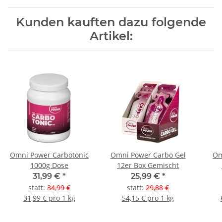
Kunden kauften dazu folgende
Artikel:
Omni Power Carbotonic
Omni Power Carbo Gel
Om
1000g Dose
12er Box Gemischt
31,99 €
*
25,99 €
*
statt
:
34,99 €
statt
:
29,88 €
31,99 € pro 1 kg
54,15 € pro 1 kg