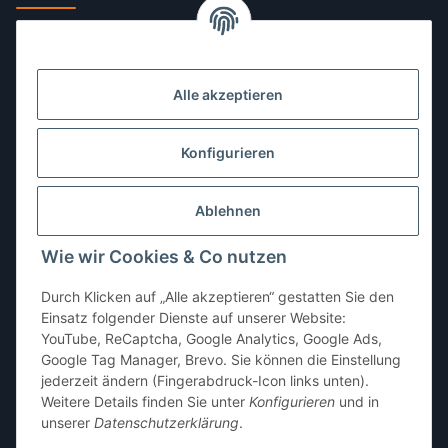
Montag:
10:00–13:00, 14:00–18:00 Uhr
Dienstag:
10:00–13:00, 14:00–16:00 Uhr
Alle akzeptieren
Mittwoch:
10:00–13:00 Uhr
Donnerstag:
10:00–13:00 Uhr
Konfigurieren
Freitag:
10:00–13:00, 14:00–18:00 Uhr
Ablehnen
Samstag:
10:00–12:00 Uhr
Wie wir Cookies & Co nutzen
Sonntag:
geschlossen
Durch Klicken auf „Alle akzeptieren“ gestatten Sie den
Einsatz folgender Dienste auf unserer Website:
YouTube, ReCaptcha, Google Analytics, Google Ads,
Google Tag Manager, Brevo. Sie können die Einstellung
jederzeit ändern (Fingerabdruck-Icon links unten).
Weitere Details finden Sie unter
Konfigurieren
und in
unserer
Datenschutzerklärung
.
* Alle Preise inkl. gesetzlicher USt., zzgl.
Versand