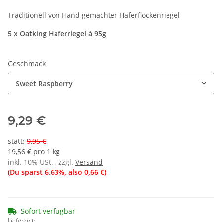
Traditionell von Hand gemachter Haferflockenriegel
5 x Oatking Haferriegel á 95g
Geschmack
Sweet Raspberry
9,29 €
statt
:
9,95 €
19,56 € pro 1 kg
inkl. 10% USt. , zzgl.
Versand
(Du sparst
6.63%
, also
0,66 €
)
Sofort verfügbar
Lieferzeit: