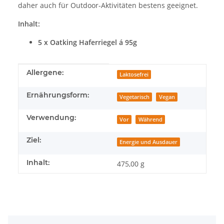
daher auch für Outdoor-Aktivitäten bestens geeignet.
Inhalt:
5 x Oatking Haferriegel á 95g
Produkteigenschaft
Wert
Allergene:
Laktosefrei
Ernährungsform:
Vegetarisch
Vegan
Verwendung:
Vor
Während
Ziel:
Energie und Ausdauer
Inhalt:
475,00 g