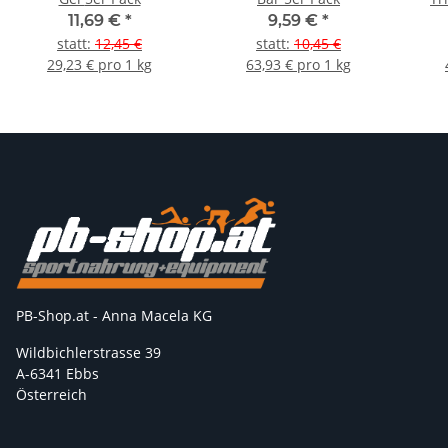
11,69 €
*
9,59 €
*
statt
:
12,45 €
statt
:
10,45 €
29,23 € pro 1 kg
63,93 € pro 1 kg
PB-Shop.at - Anna Macela KG
Wildbichlerstrasse 39
A-6341 Ebbs
Österreich