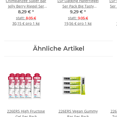
Chimpanzee Super Bar
LSP Oatking Haferriegel
LSP 
Jelly Berry Riegel 5er
5er Pack Big Tasty
5er
Pack
Chocolate
8,29 €
*
9,29 €
*
statt
:
8,95 €
statt
:
9,95 €
30,15 € pro 1 kg
19,56 € pro 1 kg
Ähnliche Artikel
226ERS High Fructose
226ERS Vegan Gummy
226
Gel 5er Pack
Bar 5er Pack
Tr