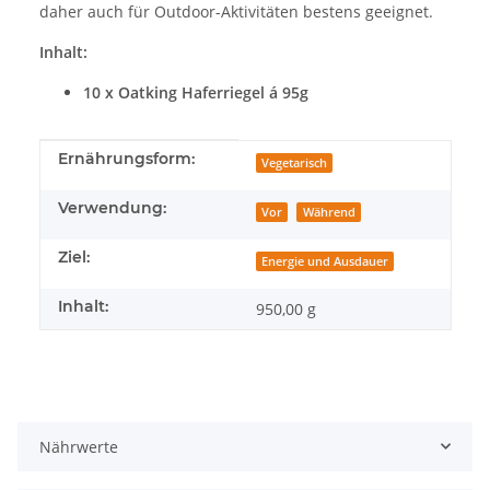
daher auch für Outdoor-Aktivitäten bestens geeignet.
Inhalt:
10 x Oatking Haferriegel á 95g
Produkteigenschaft
Wert
Ernährungsform:
Vegetarisch
Verwendung:
Vor
Während
Ziel:
Energie und Ausdauer
Inhalt:
950,00 g
Nährwerte