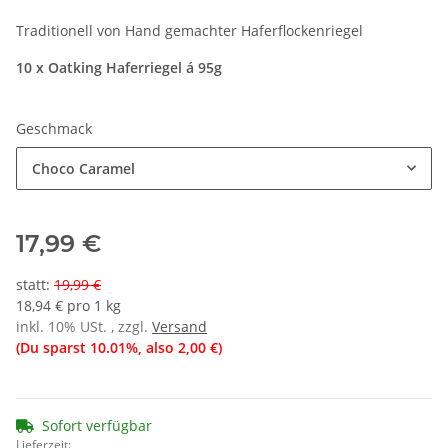
Traditionell von Hand gemachter Haferflockenriegel
10 x Oatking Haferriegel á 95g
Geschmack
Choco Caramel
17,99 €
statt
:
19,99 €
18,94 € pro 1 kg
inkl. 10% USt. , zzgl.
Versand
(Du sparst
10.01%
, also
2,00 €
)
Sofort verfügbar
Lieferzeit: