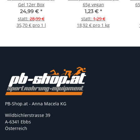
Gel 12er Box
65g vegan
65
24,99 €
*
1,23 €
*
statt
:
28,99 €
statt
:
1,29 €
35,70 € pro 1 l
18,92 € pro 1 kg
PB-Shop.at - Anna Macela KG
Wildbichlerstrasse 39
A-6341 Ebbs
Österreich