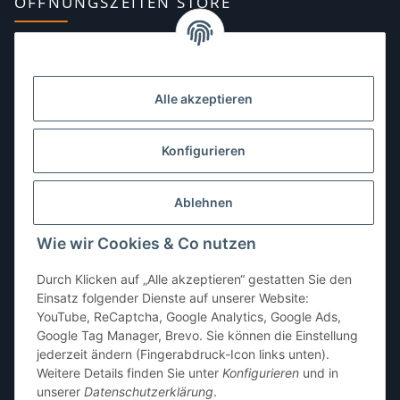
ÖFFNUNGSZEITEN STORE
Montag:
10:00–13:00, 14:00–18:00 Uhr
Dienstag:
10:00–13:00, 14:00–16:00 Uhr
Alle akzeptieren
Mittwoch:
10:00–13:00 Uhr
Donnerstag:
10:00–13:00 Uhr
Konfigurieren
Freitag:
10:00–13:00, 14:00–18:00 Uhr
Ablehnen
Samstag:
10:00–12:00 Uhr
Wie wir Cookies & Co nutzen
Sonntag:
geschlossen
Durch Klicken auf „Alle akzeptieren“ gestatten Sie den
Einsatz folgender Dienste auf unserer Website:
YouTube, ReCaptcha, Google Analytics, Google Ads,
Google Tag Manager, Brevo. Sie können die Einstellung
jederzeit ändern (Fingerabdruck-Icon links unten).
Weitere Details finden Sie unter
Konfigurieren
und in
unserer
Datenschutzerklärung
.