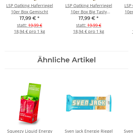
LSP Oatking Haferriegel
LSP Oatking Haferriegel
LSP 
10er Box Gemischt
10er Box Big Tasty
10e
Chocolate
17,99 €
*
17,99 €
*
statt
:
19,99 €
statt
:
19,99 €
18,94 € pro 1 kg
18,94 € pro 1 kg
Ähnliche Artikel
Squeezy Liquid Energy
Sven Jack Energie Riegel
Sven