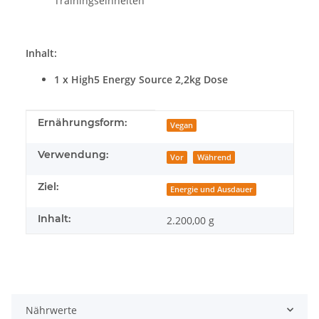
Trainingseinheiten
Inhalt:
1 x High5 Energy Source 2,2kg Dose
Produkteigenschaft
Wert
Ernährungsform:
Vegan
Verwendung:
Vor
Während
Ziel:
Energie und Ausdauer
Inhalt:
2.200,00 g
Nährwerte