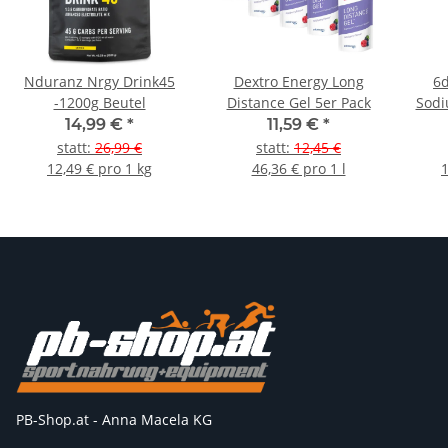
Nduranz Nrgy Drink45
Dextro Energy Long
6d
-1200g Beutel
Distance Gel 5er Pack
Sodi
14,99 €
*
11,59 €
*
statt
:
26,99 €
statt
:
12,45 €
12,49 € pro 1 kg
46,36 € pro 1 l
1
PB-Shop.at - Anna Macela KG