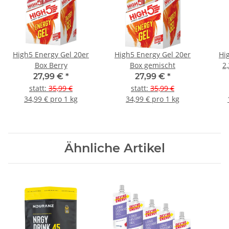
High5 Energy Gel 20er
High5 Energy Gel 20er
Hi
Box Berry
Box gemischt
2
27,99 €
*
27,99 €
*
statt
:
35,99 €
statt
:
35,99 €
34,99 € pro 1 kg
34,99 € pro 1 kg
Ähnliche Artikel