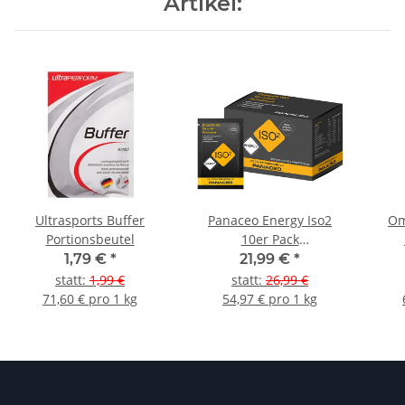
Artikel:
Ultrasports Buffer
Panaceo Energy Iso2
Om
Portionsbeutel
10er Pack
Portionsbeutelbox
1,79 €
*
21,99 €
*
statt
:
1,99 €
statt
:
26,99 €
71,60 € pro 1 kg
54,97 € pro 1 kg