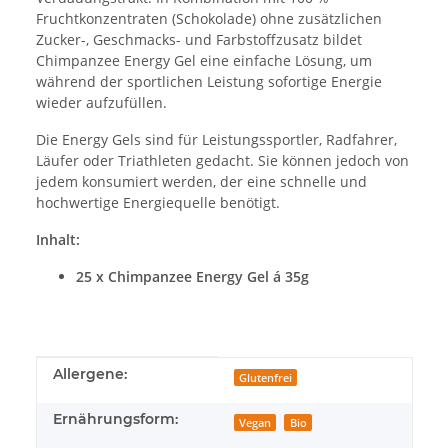
Fruchtkonzentraten (Schokolade) ohne zusätzlichen
Zucker-, Geschmacks- und Farbstoffzusatz bildet
Chimpanzee Energy Gel eine einfache Lösung, um
während der sportlichen Leistung sofortige Energie
wieder aufzufüllen.
Die Energy Gels sind für Leistungssportler, Radfahrer,
Läufer oder Triathleten gedacht. Sie können jedoch von
jedem konsumiert werden, der eine schnelle und
hochwertige Energiequelle benötigt.
Inhalt:
25 x Chimpanzee Energy Gel á 35g
Produkteigenschaft
Wert
Allergene:
Glutenfrei
Ernährungsform:
Vegan
Bio