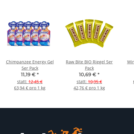
Chimpanzee Energy Gel
Raw Bite BIO Riegel 5er
Win
5er Pack
Pack
11,19 €
*
10,69 €
*
statt
:
12,45 €
statt
:
10,95 €
63,94 € pro 1 kg
42,76 € pro 1 kg