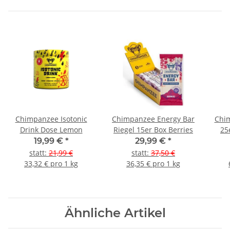
Chimpanzee Isotonic
Chimpanzee Energy Bar
Chim
Drink Dose Lemon
Riegel 15er Box Berries
25
19,99 €
*
29,99 €
*
statt
:
21,99 €
statt
:
37,50 €
33,32 € pro 1 kg
36,35 € pro 1 kg
Ähnliche Artikel