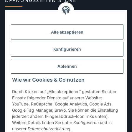
ÖFFNUNGSZEITEN STORE
Montag:
10:00–13:00, 14:00–18:00 Uhr
Dienstag:
10:00–13:00, 14:00–16:00 Uhr
Alle akzeptieren
Mittwoch:
10:00–13:00 Uhr
Donnerstag:
10:00–13:00 Uhr
Konfigurieren
Freitag:
10:00–13:00, 14:00–18:00 Uhr
Ablehnen
Samstag:
10:00–12:00 Uhr
Wie wir Cookies & Co nutzen
Sonntag:
geschlossen
Durch Klicken auf „Alle akzeptieren“ gestatten Sie den
Einsatz folgender Dienste auf unserer Website:
YouTube, ReCaptcha, Google Analytics, Google Ads,
Google Tag Manager, Brevo. Sie können die Einstellung
jederzeit ändern (Fingerabdruck-Icon links unten).
Weitere Details finden Sie unter
Konfigurieren
und in
unserer
Datenschutzerklärung
.
* Alle Preise inkl. gesetzlicher USt., zzgl.
Versand