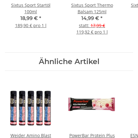
Sixtus Sport Startöl
Sixtus Sport Thermo
Six
100ml
Balsam 125ml
18,99 €
*
14,99 €
*
189,90 € pro 1 l
statt
:
17,99 €
119,92 € pro 1 l
Ähnliche Artikel
Weider Amino Blast
PowerBar Protein Plus
ESN