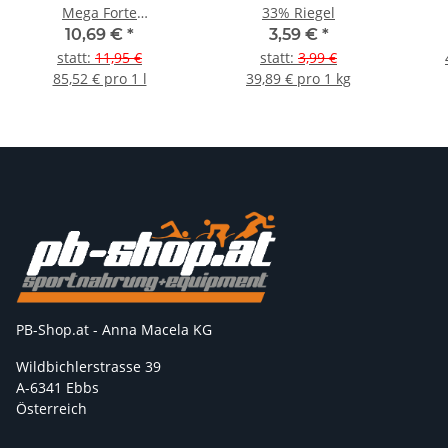
Mega Forte
33% Riegel
Trinkampulle 5er Pack
10,69 €
*
3,59 €
*
statt
:
11,95 €
statt
:
3,99 €
85,52 € pro 1 l
39,89 € pro 1 kg
PB-Shop.at - Anna Macela KG
Wildbichlerstrasse 39
A-6341 Ebbs
Österreich