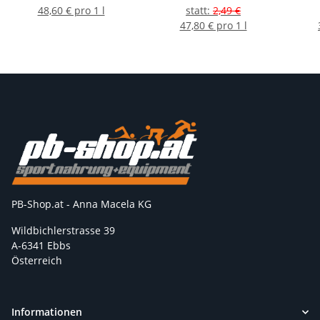
48,60 € pro 1 l
statt
:
2,49 €
47,80 € pro 1 l
PB-Shop.at - Anna Macela KG
Wildbichlerstrasse 39
A-6341 Ebbs
Österreich
Informationen