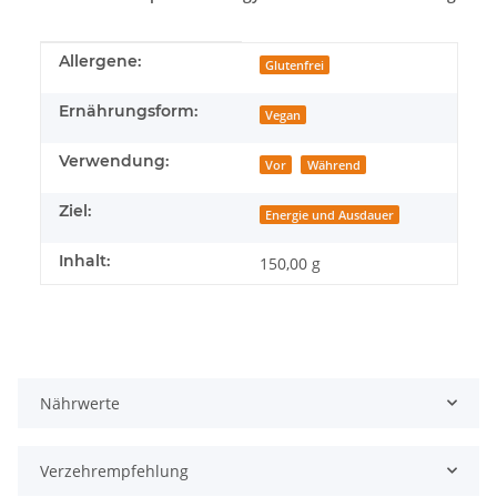
Produkteigenschaft
Wert
Allergene:
Glutenfrei
Ernährungsform:
Vegan
Verwendung:
Vor
Während
Ziel:
Energie und Ausdauer
Inhalt:
150,00 g
Nährwerte
Verzehrempfehlung