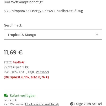
und Wettkampf benötigt
5 x Chimpanzee Energy Chews Einzelbeutel á 30g
Geschmack
Tropical & Mango
11,69 €
statt
:
12,45 €
77,93 € pro 1 kg
inkl. 10% USt. , zzgl.
Versand
(Du sparst
6.1%
, also
0,76 €
)
Sofort verfügbar
Lieferzeit:
Frage zum Artikel
2 - 3 Werktage
(AT - Ausland abweichend)