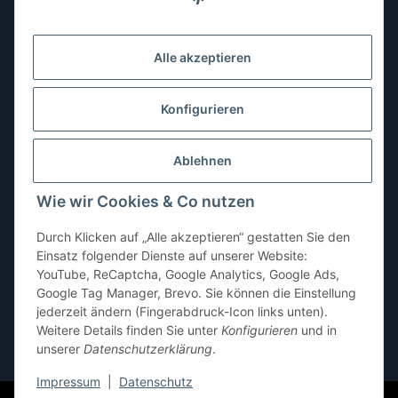
Montag:
10:00–13:00, 14:00–18:00 Uhr
Dienstag:
10:00–13:00, 14:00–16:00 Uhr
Alle akzeptieren
Mittwoch:
10:00–13:00 Uhr
Donnerstag:
10:00–13:00 Uhr
Konfigurieren
Freitag:
10:00–13:00, 14:00–18:00 Uhr
Ablehnen
Samstag:
10:00–12:00 Uhr
Wie wir Cookies & Co nutzen
Sonntag:
geschlossen
Durch Klicken auf „Alle akzeptieren“ gestatten Sie den
Einsatz folgender Dienste auf unserer Website:
YouTube, ReCaptcha, Google Analytics, Google Ads,
Google Tag Manager, Brevo. Sie können die Einstellung
jederzeit ändern (Fingerabdruck-Icon links unten).
Weitere Details finden Sie unter
Konfigurieren
und in
unserer
Datenschutzerklärung
.
* Alle Preise inkl. gesetzlicher USt., zzgl.
Versand
Impressum
|
Datenschutz