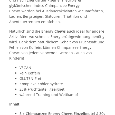
und nach Energie dank seiner niedrigeren
glykämischen Index. Chimpanzee Energy
Chews werden bei Ausdaueraktivitäten wie Radfahren,
Laufen, Bergsteigen, Skitouren, Triathlon und
Abenteuerrennen empfohlen.
Natürlich sind die
Energy Chews
auch ideal für andere
Aktivitäten, wo schnelle Energierückgewinnung benötigt
wird. Dank dem natürlichem Gehalt von Fruchtsaft und
Fehlen von Koffein, können Chimpanzee Energy
Chews von jedem verwendet werden - auch von
Kindern!
VEGAN
kein Koffein
GLUTEN-Frei
Komplexe Kohlenhydrate
25% Fruchtanteil geeignet
während Training und Wettkampf
Inhalt:
5 x Chimpanzee Energy Chews Einzelbeutel á 30g