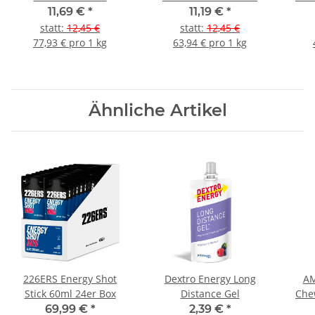
Erdbeere
(Forest fruit)
11,69 €
*
11,19 €
*
statt
:
12,45 €
statt
:
12,45 €
77,93 € pro 1 kg
63,94 € pro 1 kg
Ähnliche Artikel
226ERS Energy Shot
Dextro Energy Long
AM
Stick 60ml 24er Box
Distance Gel
Che
Ci
69,99 €
*
2,39 €
*