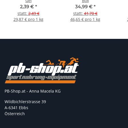
Gel
Box
2,39 €
*
34,99 €
*
statt
:
2,49 €
statt
:
41,70 €
29,87 € pro 1 kg
46,65 € pro 1 kg
PB-Shop.at - Anna Macela KG
Wildbichlerstrasse 39
A-6341 Ebbs
Österreich