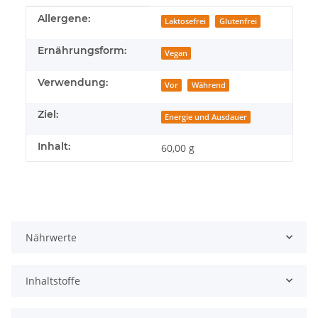
Produkteigenschaft
Wert
Allergene:
Laktosefrei
Glutenfrei
Ernährungsform:
Vegan
Verwendung:
Vor
Während
Ziel:
Energie und Ausdauer
Inhalt:
60,00 g
Nährwerte
Inhaltstoffe