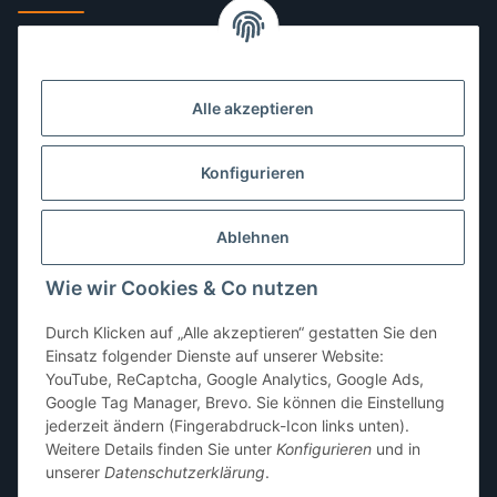
Montag:
10:00–13:00, 14:00–18:00 Uhr
Dienstag:
10:00–13:00, 14:00–16:00 Uhr
Alle akzeptieren
Mittwoch:
10:00–13:00 Uhr
Donnerstag:
10:00–13:00 Uhr
Konfigurieren
Freitag:
10:00–13:00, 14:00–18:00 Uhr
Ablehnen
Samstag:
10:00–12:00 Uhr
Wie wir Cookies & Co nutzen
Sonntag:
geschlossen
Durch Klicken auf „Alle akzeptieren“ gestatten Sie den
Einsatz folgender Dienste auf unserer Website:
YouTube, ReCaptcha, Google Analytics, Google Ads,
Google Tag Manager, Brevo. Sie können die Einstellung
jederzeit ändern (Fingerabdruck-Icon links unten).
Weitere Details finden Sie unter
Konfigurieren
und in
unserer
Datenschutzerklärung
.
* Alle Preise inkl. gesetzlicher USt., zzgl.
Versand