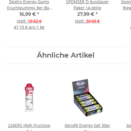
Dextro Energy Gums
SPONSER D Ausdauer
Spon
Fruchtgummis 8er Box
Paket 14-teilig
Rieg
gemischt
16,99 €
*
27,99 €
*
statt
:
18,32 €
statt
:
30,68 €
47,19 € pro 1 kg
Ähnliche Artikel
226ERS High Fructose
Xenofit Energy Gel 30er
Xe