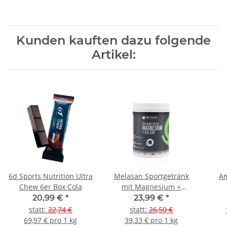
Kunden kauften dazu folgende
Artikel:
6d Sports Nutrition Ultra
Melasan Sportgetränk
Am
Chew 6er Box Cola
mit Magnesium +
Kalium 610g Dose
20,99 €
*
23,99 €
*
Zitrone
statt
:
22,74 €
statt
:
26,50 €
69,97 € pro 1 kg
39,33 € pro 1 kg