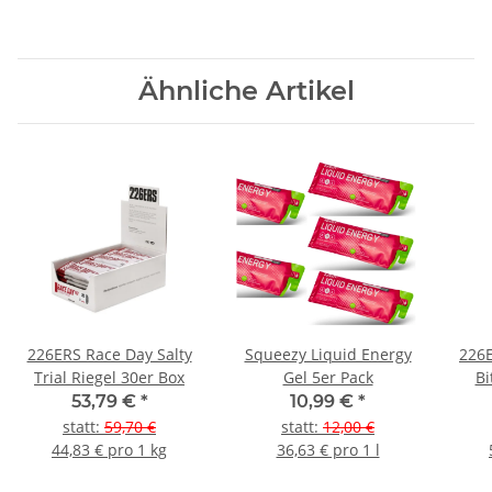
Ähnliche Artikel
226ERS Race Day Salty
Squeezy Liquid Energy
226
Trial Riegel 30er Box
Gel 5er Pack
Bi
53,79 €
*
10,99 €
*
statt
:
59,70 €
statt
:
12,00 €
44,83 € pro 1 kg
36,63 € pro 1 l