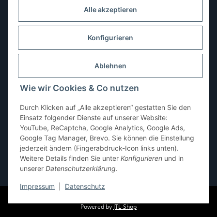
Alle akzeptieren
Mittwoch:
10:00–13:00 Uhr
Donnerstag:
10:00–13:00 Uhr
Konfigurieren
Freitag:
10:00–13:00, 14:00–18:00 Uhr
Ablehnen
Samstag:
10:00–12:00 Uhr
Wie wir Cookies & Co nutzen
Sonntag:
geschlossen
Durch Klicken auf „Alle akzeptieren“ gestatten Sie den
Einsatz folgender Dienste auf unserer Website:
YouTube, ReCaptcha, Google Analytics, Google Ads,
Google Tag Manager, Brevo. Sie können die Einstellung
jederzeit ändern (Fingerabdruck-Icon links unten).
Weitere Details finden Sie unter
Konfigurieren
und in
unserer
Datenschutzerklärung
.
* Alle Preise inkl. gesetzlicher USt., zzgl.
Versand
Impressum
|
Datenschutz
© pb-shop.at
Powered by
JTL-Shop