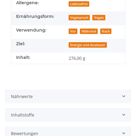
Produkteigenschaft
Wert
Allergene:
Laktosefrei
Ernährungsform:
Vegetarisch
Vegan
Verwendung:
Vor
Während
Nach
Ziel:
Energie und Ausdauer
Inhalt:
276,00 g
Nährwerte
Inhaltstoffe
Bewertungen