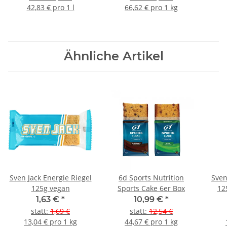
42,83 € pro 1 l
66,62 € pro 1 kg
Ähnliche Artikel
Sven Jack Energie Riegel
6d Sports Nutrition
Sven
125g vegan
Sports Cake 6er Box
12
1,63 €
*
10,99 €
*
statt
:
1,69 €
statt
:
12,54 €
13,04 € pro 1 kg
44,67 € pro 1 kg