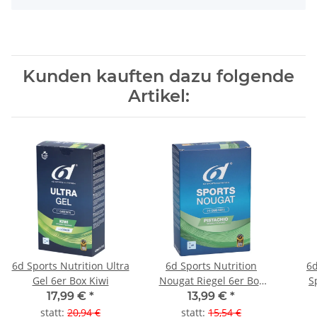
Kunden kauften dazu folgende
Artikel:
6d Sports Nutrition Ultra
6d Sports Nutrition
6d
Gel 6er Box Kiwi
Nougat Riegel 6er Box
S
Pistazie
17,99 €
*
13,99 €
*
statt
:
20,94 €
statt
:
15,54 €