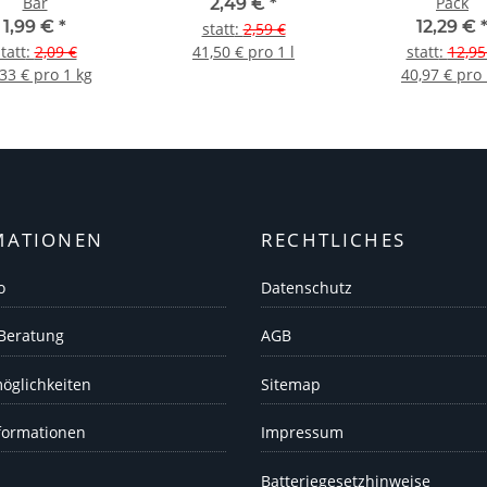
Bar
Pack
2,49 €
*
1,99 €
*
12,29 €
statt
:
2,59 €
tatt
:
2,09 €
41,50 € pro 1 l
statt
:
12,95
33 € pro 1 kg
40,97 € pro 
MATIONEN
RECHTLICHES
o
Datenschutz
 Beratung
AGB
öglichkeiten
Sitemap
formationen
Impressum
Batteriegesetzhinweise