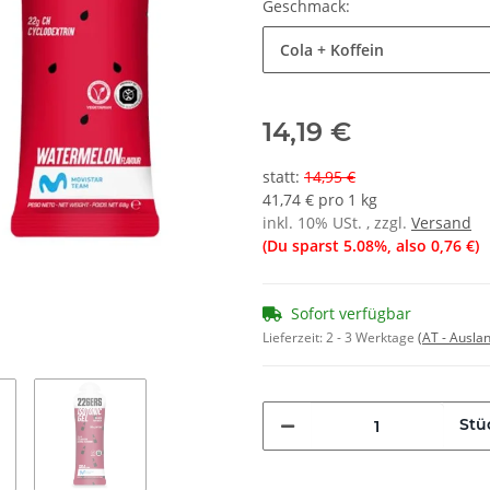
Geschmack:
Cola + Koffein
14,19 €
statt
:
14,95 €
41,74 € pro 1 kg
inkl. 10% USt. , zzgl.
Versand
(Du sparst
5.08%
, also
0,76 €
)
Sofort verfügbar
Lieferzeit:
2 - 3 Werktage
(AT - Ausla
Stü