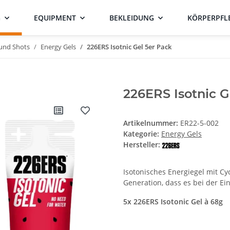
G
EQUIPMENT
BEKLEIDUNG
KÖRPERPFL
 und Shots
Energy Gels
226ERS Isotnic Gel 5er Pack
226ERS Isotnic G
Artikelnummer:
ER22-5-002
Kategorie:
Energy Gels
Hersteller:
Isotonisches Energiegel mit Cy
Generation, dass es bei der E
5x 226ERS Isotonic Gel à 68g