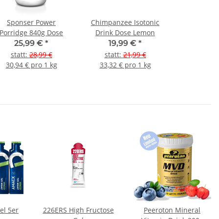
Sponser Power
Chimpanzee Isotonic
Porridge 840g Dose
Drink Dose Lemon
25,99 €
*
19,99 €
*
statt
:
28,99 €
statt
:
21,99 €
30,94 € pro 1 kg
33,32 € pro 1 kg
5er
226ERS High Fructose
Peeroton Mineral