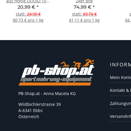
aus Honig LIQUID 10er
24er Box
Box
20,99 €
*
74,99 €
*
statt
:
24,90 €
statt
:
83,76 €
s
80,73 € pro 1 kg
41,11 € pro 1 kg
66,
INFOR
Mein Kont
Kontakt &
PB-Shop.at - Anna Macela KG
Zahlungsm
Wildbichlerstrasse 39
A-6341 Ebbs
Versandin
Österreich