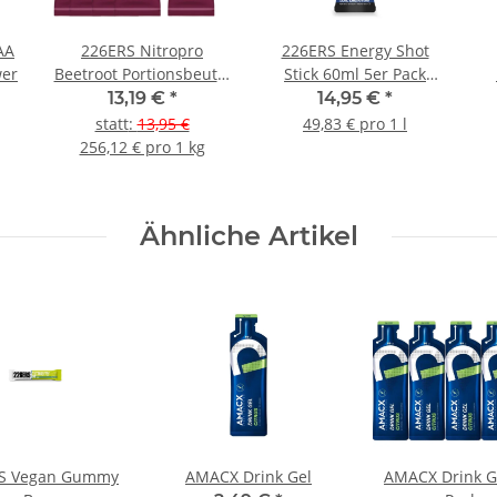
AA
226ERS Nitropro
226ERS Energy Shot
wer
Beetroot Portionsbeutel
Stick 60ml 5er Pack
5er Pack
Xtreme Blue
13,19 €
*
14,95 €
*
Energy+Koffein
statt
:
13,95 €
49,83 € pro 1 l
256,12 € pro 1 kg
Ähnliche Artikel
S Vegan Gummy
AMACX Drink Gel
AMACX Drink Gel 