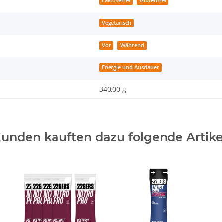
Laktosefrei
Glutenfrei
Vegetarisch
Vor
Während
Energie und Ausdauer
340,00 g
unden kauften dazu folgende Artike