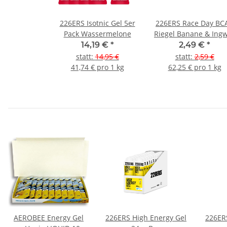
226ERS Isotnic Gel 5er
226ERS Race Day BC
Pack Wassermelone
Riegel Banane & Ing
14,19 €
*
2,49 €
*
statt
:
14,95 €
statt
:
2,59 €
41,74 € pro 1 kg
62,25 € pro 1 kg
AEROBEE Energy Gel
226ERS High Energy Gel
226ER