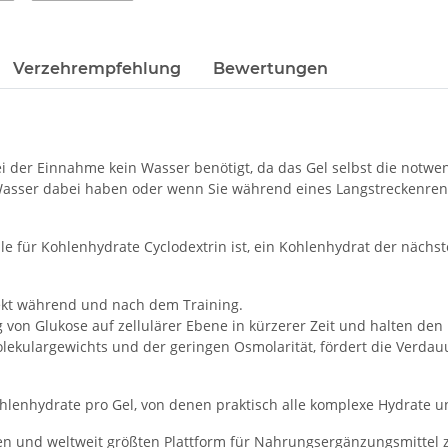
Verzehrempfehlung
Bewertungen
i der Einnahme kein Wasser benötigt, da das Gel selbst die notw
viel Wasser dabei haben oder wenn Sie während eines Langstrecken
e für Kohlenhydrate Cyclodextrin ist, ein Kohlenhydrat der nächst
rfekt während und nach dem Training.
on Glukose auf zellulärer Ebene in kürzerer Zeit und halten den 
kulargewichts und der geringen Osmolarität, fördert die Verdau
Kohlenhydrate pro Gel, von denen praktisch alle komplexe Hydrate u
rsten und weltweit größten Plattform für Nahrungsergänzungsmittel