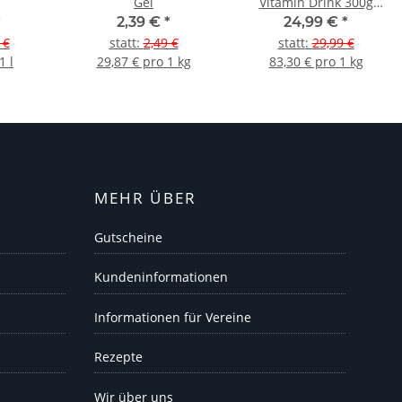
Gel
Vitamin Drink 300g
Dose Limited Edition
*
2,39 €
*
24,99 €
*
Heidelbeere-Acerola
 €
statt
:
2,49 €
statt
:
29,99 €
1 l
29,87 € pro 1 kg
83,30 € pro 1 kg
MEHR ÜBER
Gutscheine
Kundeninformationen
Informationen für Vereine
Rezepte
Wir über uns