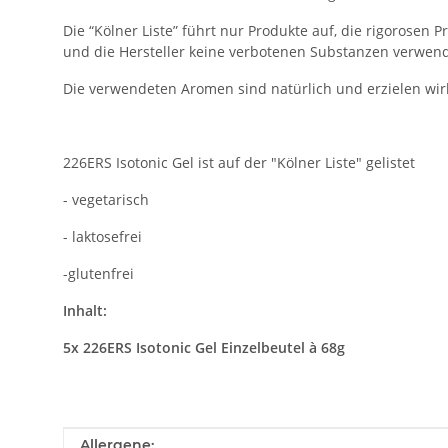
Die “Kölner Liste” führt nur Produkte auf, die rigorose
und die Hersteller keine verbotenen Substanzen verwend
Die verwendeten Aromen sind natürlich und erzielen wir
226ERS Isotonic Gel ist auf der "Kölner Liste" gelistet
- vegetarisch
- laktosefrei
-glutenfrei
Inhalt:
5x 226ERS Isotonic Gel Einzelbeutel à 68g
Produkteigenschaft
Wert
Allergene: