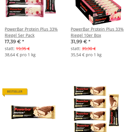
PowerBar Protein Plus 33%
PowerBar Protein Plus 33%
Riegel 5er Pack
Riegel 10er Box
17,39 €
*
31,99 €
*
statt
:
19,95 €
statt
:
39,90 €
38,64 € pro 1 kg
35,54 € pro 1 kg
BESTSELLER