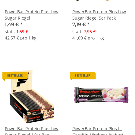
PowerBar Protein Plus Low
PowerBar Protein Plus Low
Sugar Riegel
Sugar Riegel 5er Pack
1,49 €
*
7,19 €
*
statt
:
1,59 €
statt
:
7,95 €
42,57 € pro 1 kg
41,09 € pro 1 kg
BESTSELLER
BESTSELLER
PowerBar Protein Plus Low
PowerBar Protein Plus L-
Sugar Riegel 16er Box
Carnitin Himbeer-Joghurt