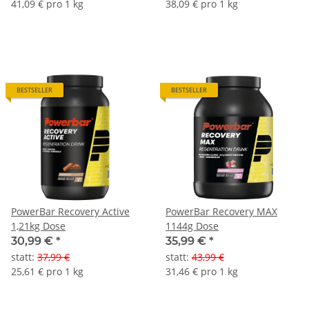
41,09 € pro 1 kg
38,09 € pro 1 kg
BESTSELLER
BESTSELLER
PowerBar Recovery Active
PowerBar Recovery MAX
1,21kg Dose
1144g Dose
30,99 €
*
35,99 €
*
statt
:
37,99 €
statt
:
43,99 €
25,61 € pro 1 kg
31,46 € pro 1 kg