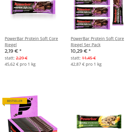
PowerBar Protein Soft Core
PowerBar Protein Soft Core
Riegel
Riegel 5er Pack
2,19 €
*
10,29 €
*
statt
:
2,29 €
statt
:
11,45 €
45,62 € pro 1 kg
42,87 € pro 1 kg
BESTSELLER