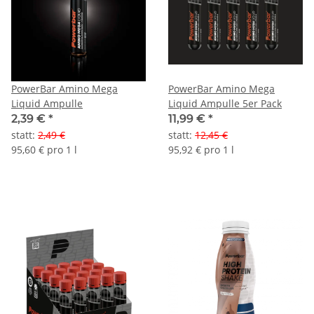
PowerBar Amino Mega
PowerBar Amino Mega
Liquid Ampulle
Liquid Ampulle 5er Pack
2,39 €
*
11,99 €
*
statt
:
2,49 €
statt
:
12,45 €
95,60 € pro 1 l
95,92 € pro 1 l