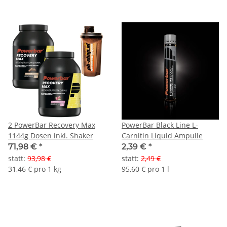
2 PowerBar Recovery Max
PowerBar Black Line L-
1144g Dosen inkl. Shaker
Carnitin Liquid Ampulle
71,98 €
*
2,39 €
*
statt
:
93,98 €
statt
:
2,49 €
31,46 € pro 1 kg
95,60 € pro 1 l