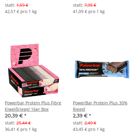
statt
:
1,59 €
statt
:
7,95 €
42,57 € pro 1 kg
41,09 € pro 1 kg
Powerbar Protein Plus Fibre
PowerBar Protein Plus 30%
Eiweißriegel 16er Box
Riegel
20,39 €
*
2,39 €
*
statt
:
25,44 €
statt
:
2,49 €
36,41 € pro 1 kg
43,45 € pro 1 kg