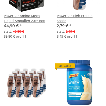
PowerBar Amino Mega
PowerBar High Protein
Liquid Ampullen 20er Box
Shake
44,90 €
*
2,79 €
*
statt
:
49,80 €
statt
:
2,99 €
89,80 € pro 1 l
8,45 € pro 1 l
BESTSELLER