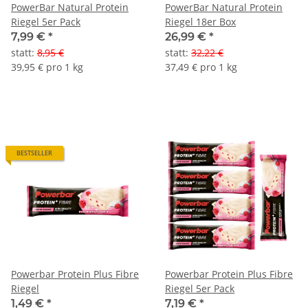
PowerBar Natural Protein
PowerBar Natural Protein
Riegel 5er Pack
Riegel 18er Box
7,99 €
*
26,99 €
*
statt
:
8,95 €
statt
:
32,22 €
39,95 € pro 1 kg
37,49 € pro 1 kg
BESTSELLER
Powerbar Protein Plus Fibre
Powerbar Protein Plus Fibre
Riegel
Riegel 5er Pack
1,49 €
*
7,19 €
*