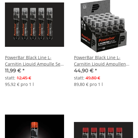
PowerBar Black Line L-
PowerBar Black Line L-
Carnitin Liquid Ampulle 5er
Carnitin Liquid Ampullen
Pack
20er Box
11,99 €
*
44,90 €
*
statt
:
12,45 €
statt
:
49,80 €
95,92 € pro 1 l
89,80 € pro 1 l