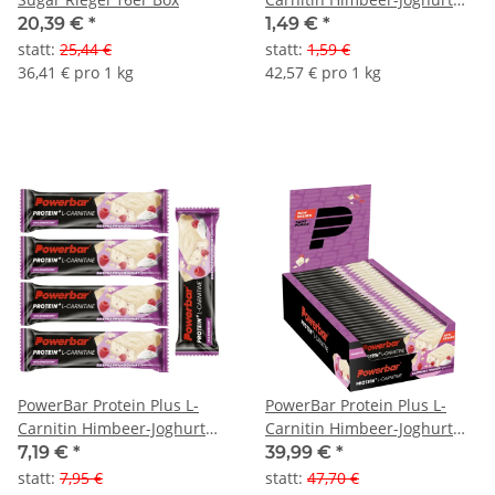
Riegel
20,39 €
*
1,49 €
*
statt
:
25,44 €
statt
:
1,59 €
36,41 € pro 1 kg
42,57 € pro 1 kg
PowerBar Protein Plus L-
PowerBar Protein Plus L-
Carnitin Himbeer-Joghurt
Carnitin Himbeer-Joghurt
Riegel 5er Pack
Riegel 30er Box
7,19 €
*
39,99 €
*
statt
:
7,95 €
statt
:
47,70 €