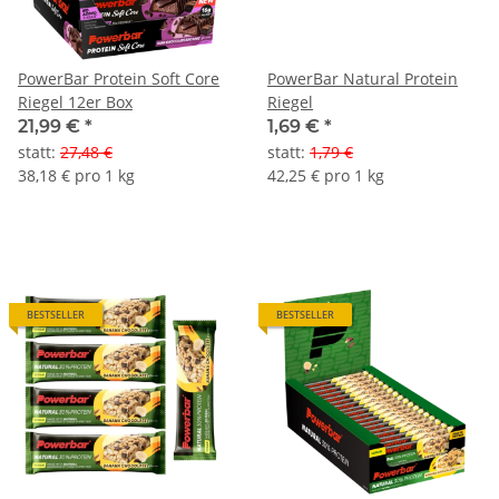
PowerBar Protein Soft Core
PowerBar Natural Protein
Riegel 12er Box
Riegel
21,99 €
*
1,69 €
*
statt
:
27,48 €
statt
:
1,79 €
38,18 € pro 1 kg
42,25 € pro 1 kg
BESTSELLER
BESTSELLER