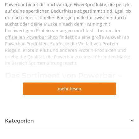
Powerbar bietet dir hochwertige Eiweißprodukte, die perfekt
auf deine sportlichen Bedürfnisse abgestimmt sind. Egal, ob
du nach einer schnellen Energiequelle für zwischendurch
suchst oder deine Muskeln nach dem Training mit
hochwertigem Protein versorgen möchtest – bei uns im
offiziellen Powerbar Shop
findest du eine große Auswahl an
Powerbar-Produkten. Entdecke die Vielfalt von
Protein
Riegeln
,
Protein Plus
und anderen Protein-Produkten und
erlebe die Qualität, die Powerbar zu einer führenden Marke
im Bereich Sporternährung macht.
Das Sortiment von Powerbar –
Vielfalt für Sportler und Fitness-
mehr lesen
Fans
Powerbar hat sich als eine der führenden Marken in der
Sporternährungsbranche etabliert und bietet eine breite
Palette an Eiweißprodukten, die speziell entwickelt wurden,
Kategorien
um dir bei deinem Muskelaufbau und deiner sportlichen
Leistung zu helfen. Das Sortiment umfasst: