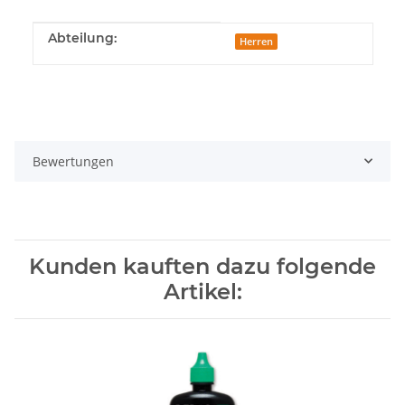
Produkteigenschaft
Wert
Abteilung:
Herren
Bewertungen
Kunden kauften dazu folgende
Artikel: