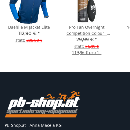
Daehlie M Jacket Elite
Pro Tan Overnight
Y
Competition Colour -
112,90 €
*
250ml
29,99 €
*
statt
:
295,80 €
statt
:
36,99 €
119,96 € pro 1 l
PB-Shop.at - Anna Macela KG